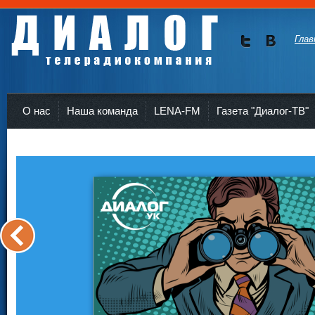
Глав
Мы в
Мы в
Twitte
vKont
Телерадиокомпания Диалог Усть-Кут
r
akte
О нас
Наша команда
LENA-FM
Газета "Диалог-ТВ"
<