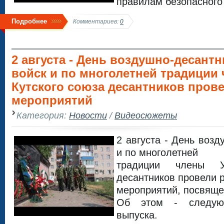
правилам безопасного
Подробнее
Комментариев:
0
2 августа - День воздушно-десант
войск и по многолетней традиции 
Кутского союза десантников пров
мероприятий
Категория:
Новости
/
Видеосюжеты
2 августа - День воз
и по многолетней
традиции члены Ус
десантников провели 
мероприятий, посвяще
Об этом - следую
выпуска.