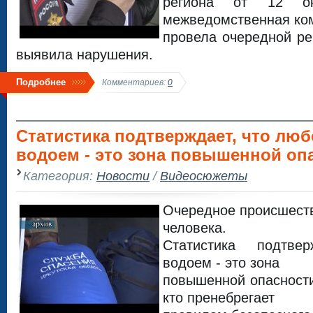
региона от 12 ок
межведомственная ко
провела очередной ре
выявила нарушения.
Подробнее
Комментариев:
0
Статистика подтверждает, что лю
водоем - это зона повышенной оп
Категория:
Новости
/
Видеосюжеты
Очередное происшеств
человека.
Статистика подтве
водоем - это зона
повышенной опасности
кто пренебрегает