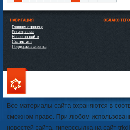
Наза
Впер
д
ед
НАВИГАЦИЯ
ОБЛАКО ТЕГ
Главная страница
Регистрация
Новое на сайте
Статистика
Поддержка скрипта
111
Все материалы сайта охраняются в соотв
смежном праве. При любом использован
новостей сайта, гиперссылка на сайт trk