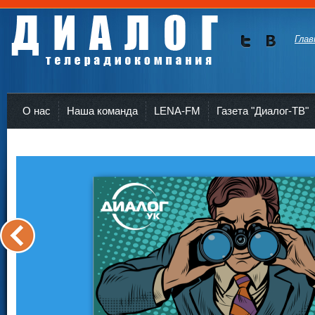
Глав
Мы в
Мы в
Twitte
vKont
Телерадиокомпания Диалог Усть-Кут
r
akte
О нас
Наша команда
LENA-FM
Газета "Диалог-ТВ"
<