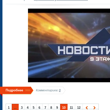
Подробнее
Комментариев:
0
1
...
3
4
5
6
7
8
9
10
11
12