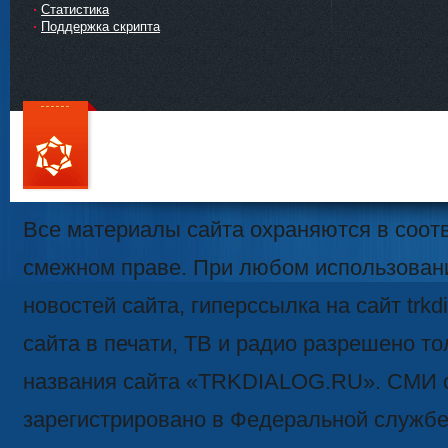
Статистика
Поддержка скрипта
111
Все материалы сайта охраняются в соотв
смежном праве. При любом использован
новостей сайта, гиперссылка на сайт trk
сайта в печати, ТВ и радио разрешено то
названия сайта «TRKDIALOG.RU». СМИ 
зарегистрировано в Федеральной службе 