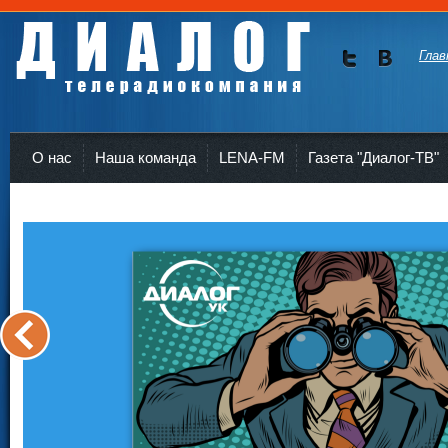
Глав
Мы в
Мы в
Twitte
vKont
Телерадиокомпания Диалог Усть-Кут
r
akte
О нас
Наша команда
LENA-FM
Газета "Диалог-ТВ"
<