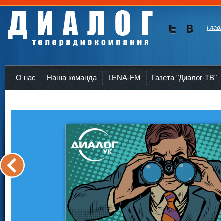
Глав
Мы в
Мы в
Twitte
vKont
Телерадиокомпания Диалог Усть-Кут
r
akte
О нас
Наша команда
LENA-FM
Газета "Диалог-ТВ"
<