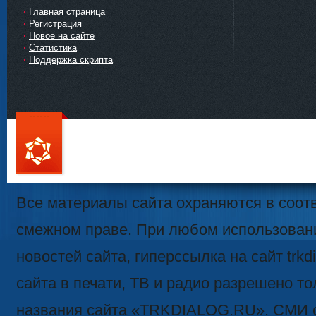
Главная страница
Регистрация
Новое на сайте
Статистика
Поддержка скрипта
111
Все материалы сайта охраняются в соотв
смежном праве. При любом использован
новостей сайта, гиперссылка на сайт trk
сайта в печати, ТВ и радио разрешено то
названия сайта «TRKDIALOG.RU». СМИ 