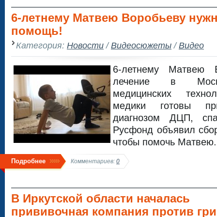
6-летнему Матвею Воробьеву нуж
помощь!
Категория:
Новости
/
Видеосюжеты
/
Видео
6-летнему Матвею В
лечение в Моско
медицинских техно
медики готовы пр
диагнозом ДЦП, спа
Русфонд объявил сбор
чтобы помочь Матвею.
Подробнее
Комментариев:
0
В Иркутской области началась
прививочная компания против гри