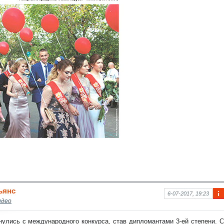
ьянс
6-07-2017, 19:23
идео
Ин
фо
рм
улись с международного конкурса, став дипломантами 3-ей степени. С