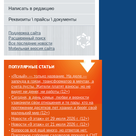
Написать в редакцию
Реквизиты \ прайсы \ документы
Поддержка сайта
Расширенный поиск
Все последние новости
Мобильная версия сайта
ПОПУЛЯРНЫЕ СТАТЬИ
«Ясный» — только название. На деле —
запруда в грязи, трансформатор в мечтах, а
счета пусты. Жители платят взносы, но не
видят ни денег, ни работы (12+)
Сегодня, в день семьи, любви и верности
узаконили свои отношения и те пары, кто на
протяжении десятков лет хранил и берёг свой
маленький мир (12+)
Новости «9 этаж» от 29 июля 2026 г. (12+)
Новости «9 этаж» от 21 июля 2026 г. (12+)
Вопросов всё ещё много, но ответов нет.
Повторное собрание садоводов прошло в СНТ