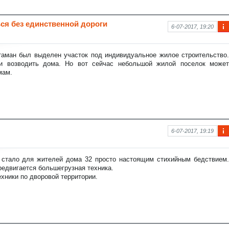
ся без единственной дороги
6-07-2017, 19:20
Ин
фо
рм
таман был выделен участок под индивидуальное жилое строительство.
аци
и возводить дома. Но вот сейчас небольшой жилой поселок может
я к
мам.
нов
ост
и
6-07-2017, 19:19
Ин
фо
рм
с стало для жителей дома 32 просто настоящим стихийным бедствием.
аци
ередвигается большегрузная техника.
я к
хники по дворовой территории.
нов
ост
и