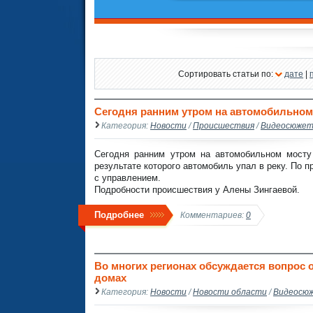
Сортировать статьи по:
дате
|
Сегодня ранним утром на автомобильном 
Категория:
Новости
/
Происшествия
/
Видеосюже
Сегодня ранним утром на автомобильном мосту 
результате которого автомобиль упал в реку. По
с управлением.
Подробности происшествия у Алены Зингаевой.
Подробнее
Комментариев:
0
Во многих регионах обсуждается вопрос 
домах
Категория:
Новости
/
Новости области
/
Видеосю