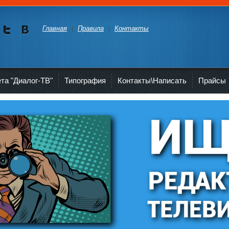
Главная
Правила
Контакты
Мы в
Мы в
Twitte
vKont
akte
ета "Диалог-ТВ"
Типография
Контакты\Написать
Прайсы