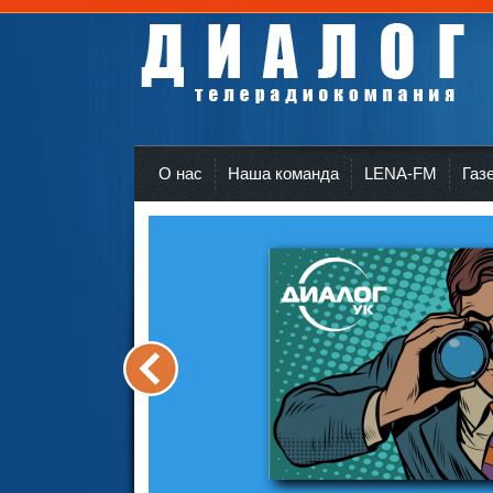
Телерадиокомпания Диалог Усть-Кут
r
О нас
Наша команда
LENA-FM
Газ
<