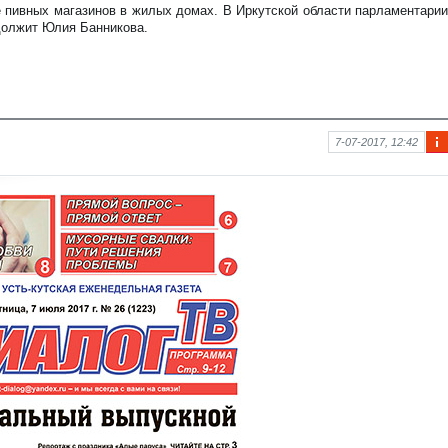
аци
е пивных магазинов в жилых домах. В Иркутской области парламентарии
я к
должит Юлия Банникова.
нов
ост
и
7-07-2017, 12:42
Ин
фо
рм
аци
я к
нов
ост
и