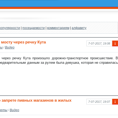
популярности
|
посещаемости
|
комментариям
|
алфавиту
мосту через речку Кута
7-07-2017, 19:08
ты
/
Видео
Ин
фо
рм
через речку Кута произошло дорожно-транспортное происшествие. В
аци
 предварительным данным за рулем была девушка, которая не справилась
я к
нов
ост
и
о запрете пивных магазинов в жилых
7-07-2017, 19:07
Ин
жеты
/
Видео
фо
рм