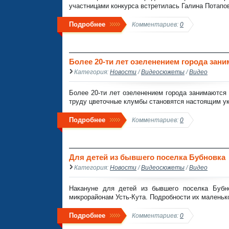
участницами конкурса встретилась Галина Потапо
Подробнее
Комментариев:
0
Более 20-ти лет озеленением города зан
Категория:
Новости
/
Видеосюжеты
/
Видео
Более 20-ти лет озеленением города занимаются 
труду цветочные клумбы становятся настоящим ук
Подробнее
Комментариев:
0
Для детей из бывшего поселка Бубновка
Категория:
Новости
/
Видеосюжеты
/
Видео
Накануне для детей из бывшего поселка Бубно
микрорайонам Усть-Кута. Подробности их маленьк
Подробнее
Комментариев:
0