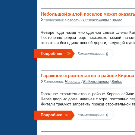
Небольшой жилой поселок может оказать
Категория:
Новости
/
Видеосюжеты
/
Видео
Четыре года назад многодетной семье Елены Ка
Постепенно рядом еще несколько семей начал
оказаться без единственной дороги, ведущей к до
Подробнее
Комментариев:
0
Гаражное строительство в районе Кирова
Категория:
Новости
/
Видеосюжеты
/
Видео
Гаражное строительство в районе Кирова сейча
Через двор их дома, начиная с утра, постоянно п
Жители требуют запретить проезд строительной те
Подробнее
Комментариев:
0