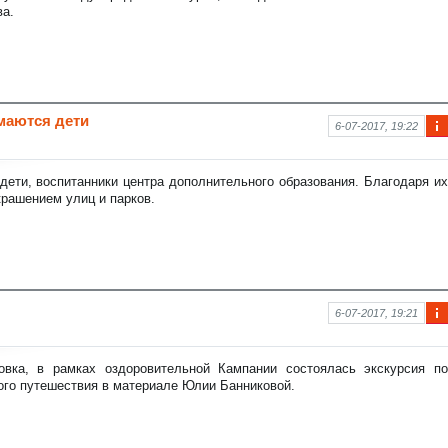
аци
ва.
я к
нов
ост
и
имаются дети
6-07-2017, 19:22
Ин
фо
рм
дети, воспитанники центра дополнительного образования. Благодаря их
аци
рашением улиц и парков.
я к
нов
ост
и
6-07-2017, 19:21
Ин
фо
рм
вка, в рамках оздоровительной Кампании состоялась экскурсия по
аци
ого путешествия в материале Юлии Банниковой.
я к
нов
ост
и