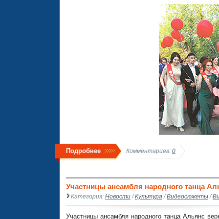
Подробнее
Комментариев:
0
Участницы ансамбля народного танца Ал
Категория:
Новости
/
Культура
/
Видеосюжеты
/
В
Участницы ансамбля народного танца Альянс верн