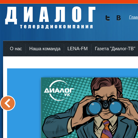
Глав
Мы в
Мы в
Twitte
vKont
Телерадиокомпания Диалог Усть-Кут
r
akte
О нас
Наша команда
LENA-FM
Газета "Диалог-ТВ"
<