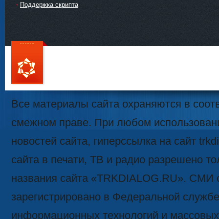
Поддержка скрипта
111
Все материалы сайта охраняются в соотв
смежном праве. При любом использован
новостей сайта, гиперссылка на сайт trk
сайта в печати, ТВ и радио разрешено то
названия сайта «TRKDIALOG.RU». СМИ 
зарегистрировано в Федеральной службе 
информационных технологий и массовых