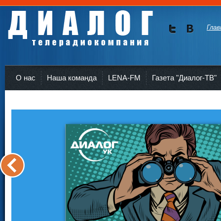
Глав
Мы в
Мы в
Twitte
vKont
Телерадиокомпания Диалог Усть-Кут
r
akte
О нас
Наша команда
LENA-FM
Газета "Диалог-ТВ"
<