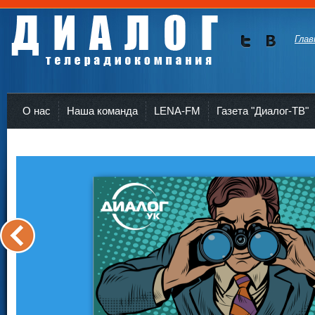
Глав
Мы в
Мы в
Twitte
vKont
Телерадиокомпания Диалог Усть-Кут
r
akte
О нас
Наша команда
LENA-FM
Газета "Диалог-ТВ"
<