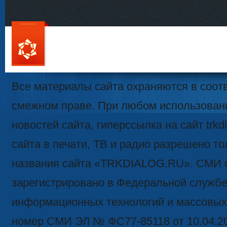
111
Все материалы сайта охраняются в соотв
смежном праве. При любом использован
новостей сайта, гиперссылка на сайт trk
сайта в печати, ТВ и радио разрешено то
названия сайта «TRKDIALOG.RU». СМИ 
зарегистрировано в Федеральной службе 
информационных технологий и массовых
номер СМИ ЭЛ № ФС77-85118 от 10.04.2