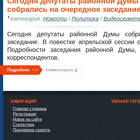
Сегодня депутаты районной Думы
собрались на очередное заседани
Категория:
Новости
/
Политика
/
Видеосюжет
Сегодня депутаты районной Думы собр
заседание. В повестке апрельской сессии о
Подробности заседания районной Думы,
корреспондентов.
Подробнее
Комментариев:
0
НАВИГАЦИЯ
ОБЛАКО ТЕГ
Главная страница
Регистрация
Новое на сайте
Статистика
Поддержка скрипта