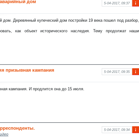
 аварийный дом
5-04-2017, 09:37
Ин
фо
рм
й дом. Деревянный купеческий дом постройки 19 века пошел под разбор,
аци
я к
ровать, как объект исторического наследия. Тему продолжат наши
нов
ост
и
няя призывная кампания
5-04-2017, 09:35
Ин
фо
рм
ная кампания. И продлится она до 15 июля.
аци
я к
нов
ост
и
орреспонденты.
5-04-2017, 09:34
идео
Ин