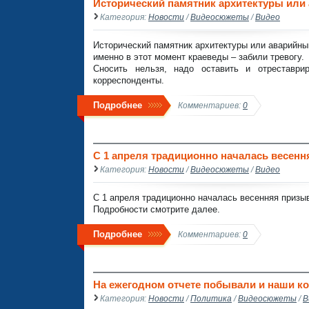
Исторический памятник архитектуры или
Категория:
Новости
/
Видеосюжеты
/
Видео
Исторический памятник архитектуры или аварийны
именно в этот момент краеведы – забили тревогу.
Сносить нельзя, надо оставить и отреставри
корреспонденты.
Подробнее
Комментариев:
0
С 1 апреля традиционно началась весен
Категория:
Новости
/
Видеосюжеты
/
Видео
С 1 апреля традиционно началась весенняя призыв
Подробности смотрите далее.
Подробнее
Комментариев:
0
На ежегодном отчете побывали и наши к
Категория:
Новости
/
Политика
/
Видеосюжеты
/
В