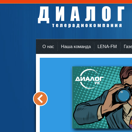
Телерадиокомпания Диалог Усть-Кут
r
О нас
Наша команда
LENA-FM
Газ
<