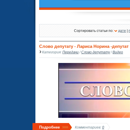
Сортировать статьи по:
дате
|
Слово депутату - Лариса Норина -депута
Категория:
Передачи
/
Слово депутату
/
Видео
Подробнее
Комментариев:
0