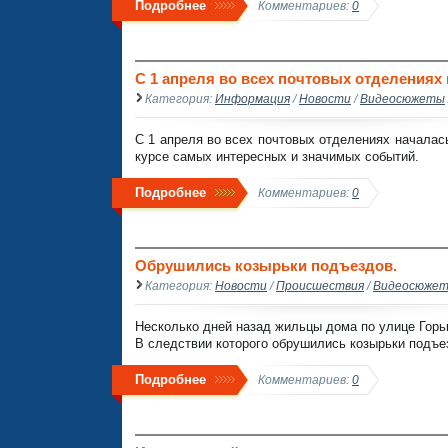
Подробнее
Комментариев:
0
С 1 апреля во всех почтовых отделениях 
Категория:
Информация
/
Новости
/
Видеосюжеты
С 1 апреля во всех почтовых отделениях началась
курсе самых интересных и значимых событий.
Подробнее
Комментариев:
0
Обрушились козырьки подъездов.
Категория:
Новости
/
Происшествия
/
Видеосюже
Несколько дней назад жильцы дома по улице Горь
В следствии которого обрушились козырьки подъе
Подробнее
Комментариев:
0