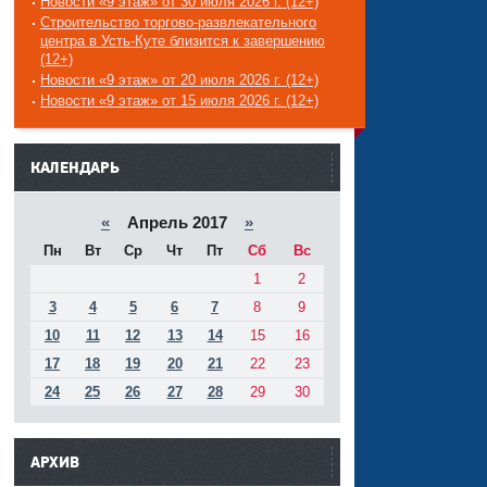
Новости «9 этаж» от 30 июля 2026 г. (12+)
Строительство торгово-развлекательного
центра в Усть-Куте близится к завершению
(12+)
Новости «9 этаж» от 20 июля 2026 г. (12+)
Новости «9 этаж» от 15 июля 2026 г. (12+)
------
КАЛЕНДАРЬ
«
Апрель 2017
»
Пн
Вт
Ср
Чт
Пт
Сб
Вс
1
2
3
4
5
6
7
8
9
10
11
12
13
14
15
16
17
18
19
20
21
22
23
24
25
26
27
28
29
30
АРХИВ