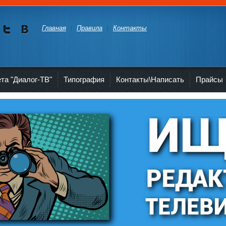
Главная
Правила
Контакты
Мы в
Мы в
Twitte
vKont
akte
ета "Диалог-ТВ"
Типография
Контакты\Написать
Прайсы