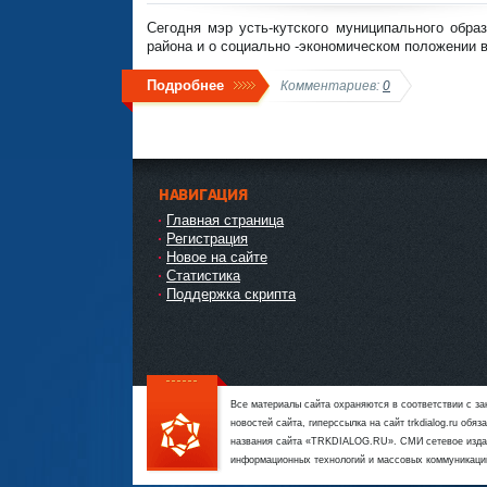
Сегодня мэр усть-кутского муниципального обра
района и о социально -экономическом положении в
Подробнее
Комментариев:
0
НАВИГАЦИЯ
Главная страница
Регистрация
Новое на сайте
Статистика
Поддержка скрипта
Все материалы сайта охраняются в соответствии с з
новостей сайта, гиперссылка на сайт trkdialog.ru об
названия сайта «TRKDIALOG.RU». СМИ сетевое издан
информационных технологий и массовых коммуникаци
111