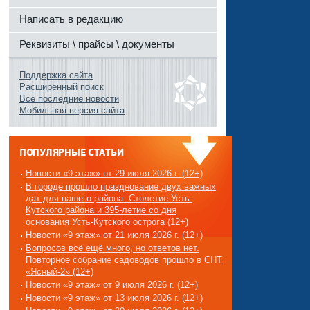
Написать в редакцию
Реквизиты \ прайсы \ документы
Поддержка сайта
Расширенный поиск
Все последние новости
Мобильная версия сайта
ПОПУЛЯРНЫЕ СТАТЬИ
Новости «9 этаж» от 29 июля 2026 г. (12+)
В городе прошло празднование двух важных
дат для нашего района. Столетие Усть-
Кутского района и 395-летие со дня
основания Усть-Кутского острога (12+)
Новости «9 этаж» от 21 июля 2026 г. (12+)
Вопросов всё ещё много, но ответов нет.
Повторное собрание садоводов прошло в СНТ
«Ясный-2» (12+)
Новости «9 этаж» от 9 июля 2026 г. (12+)
Новости «9 этаж» от 13 июля 2026 г. (12+)