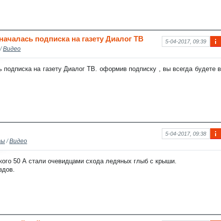
началась подписка на газету Диалог ТВ
5-04-2017, 09:39
/
Видео
Ин
фо
рм
 подписка на газету Диалог ТВ. оформив подписку , вы всегда будете в
аци
я к
нов
ост
и
5-04-2017, 09:38
ты
/
Видео
Ин
фо
рм
кого 50 А стали очевидцами схода ледяных глыб с крыши.
аци
здов.
я к
нов
ост
и