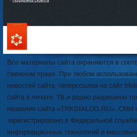
Поддержка скрипта
111
Все материалы сайта охраняются в соотв
смежном праве. При любом использован
новостей сайта, гиперссылка на сайт trk
сайта в печати, ТВ и радио разрешено то
названия сайта «TRKDIALOG.RU». СМИ 
зарегистрировано в Федеральной службе 
информационных технологий и массовых