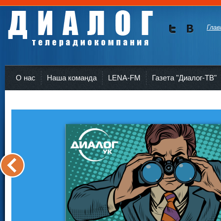
Глав
Мы в
Мы в
Twitte
vKont
Телерадиокомпания Диалог Усть-Кут
r
akte
О нас
Наша команда
LENA-FM
Газета "Диалог-ТВ"
<