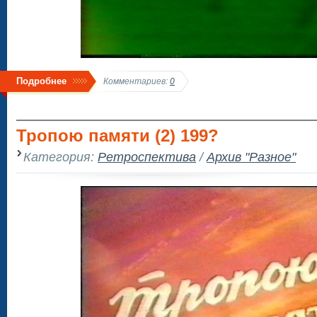
Подробнее
Комментариев:
0
Тропою памяти (2) 199?
Категория:
Ретроспектива
/
Архив "Разное"