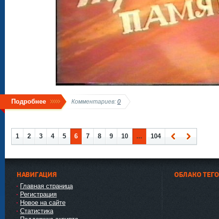
Подробнее
Комментариев:
0
1
2
3
4
5
6
7
8
9
10
...
104
Наза
Впер
д
ед
НАВИГАЦИЯ
ОБЛАКО ТЕГ
Главная страница
Регистрация
Новое на сайте
Статистика