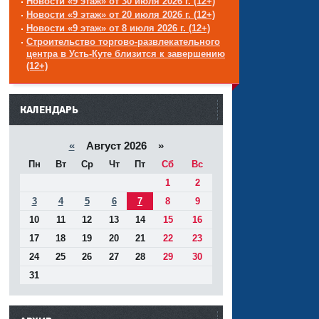
Новости «9 этаж» от 30 июля 2026 г. (12+)
Новости «9 этаж» от 20 июля 2026 г. (12+)
Новости «9 этаж» от 8 июля 2026 г. (12+)
Строительство торгово-развлекательного
центра в Усть-Куте близится к завершению
(12+)
------
КАЛЕНДАРЬ
«
Август 2026 »
Пн
Вт
Ср
Чт
Пт
Сб
Вс
1
2
3
4
5
6
7
8
9
10
11
12
13
14
15
16
17
18
19
20
21
22
23
24
25
26
27
28
29
30
31