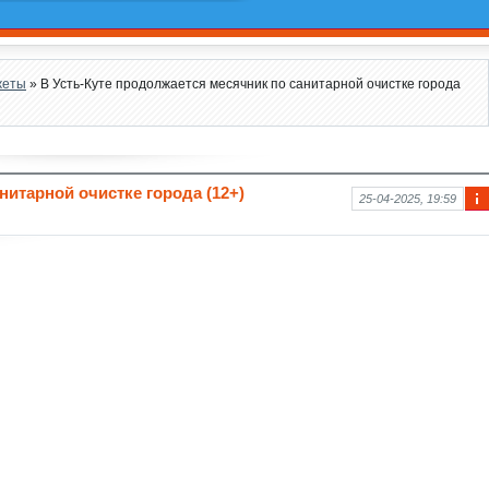
жеты
» В Усть-Куте продолжается месячник по санитарной очистке города
нитарной очистке города (12+)
25-04-2025, 19:59
Ин
фо
рм
аци
я к
нов
ост
и