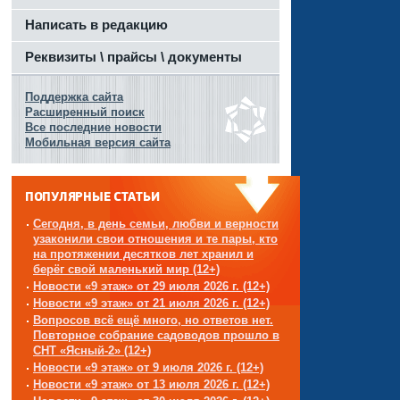
Написать в редакцию
Реквизиты \ прайсы \ документы
Поддержка сайта
Расширенный поиск
Все последние новости
Мобильная версия сайта
ПОПУЛЯРНЫЕ СТАТЬИ
Сегодня, в день семьи, любви и верности
узаконили свои отношения и те пары, кто
на протяжении десятков лет хранил и
берёг свой маленький мир (12+)
Новости «9 этаж» от 29 июля 2026 г. (12+)
Новости «9 этаж» от 21 июля 2026 г. (12+)
Вопросов всё ещё много, но ответов нет.
Повторное собрание садоводов прошло в
СНТ «Ясный-2» (12+)
Новости «9 этаж» от 9 июля 2026 г. (12+)
Новости «9 этаж» от 13 июля 2026 г. (12+)