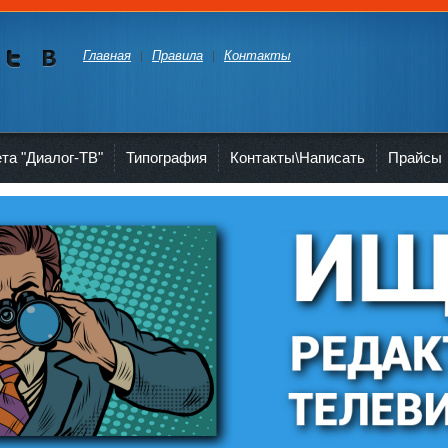
Главная
Правила
Контакты
Мы в
Мы в
Twitte
vKont
akte
ета "Диалог-ТВ"
Типография
Контакты\Написать
Прайсы