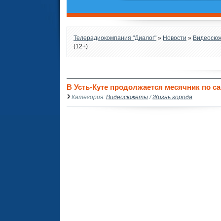
Телерадиокомпания "Диалог"
»
Новости
»
Видеосю
(12+)
В Усть-Куте продолжается месячник по са
Категория:
Видеосюжеты
/
Жизнь города