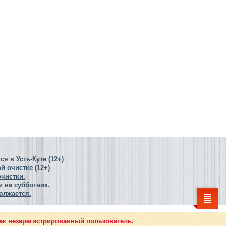
я в Усть-Куте (12+)
й очистке (12+)
очистки.
 на субботник.
олжается.
ак незарегистрированный пользователь.