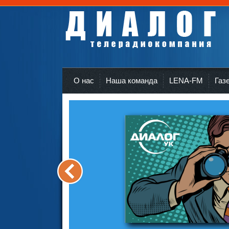
Телерадиокомпания Диалог Усть-Кут
r
О нас
Наша команда
LENA-FM
Газ
<