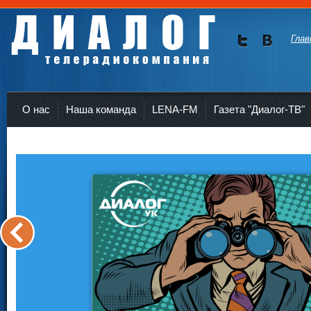
Глав
Мы в
Мы в
Twitte
vKont
Телерадиокомпания Диалог Усть-Кут
r
akte
О нас
Наша команда
LENA-FM
Газета "Диалог-ТВ"
<