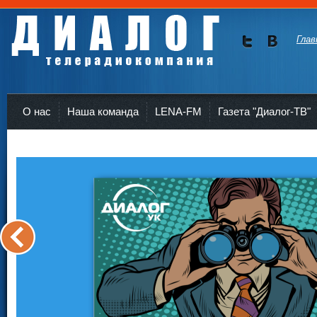
Глав
Мы в
Мы в
Twitte
vKont
Телерадиокомпания Диалог Усть-Кут
r
akte
О нас
Наша команда
LENA-FM
Газета "Диалог-ТВ"
<