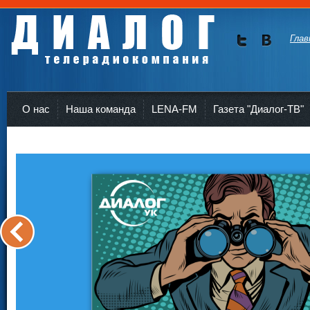
Глав
Мы в
Мы в
Twitte
vKont
Телерадиокомпания Диалог Усть-Кут
r
akte
О нас
Наша команда
LENA-FM
Газета "Диалог-ТВ"
<