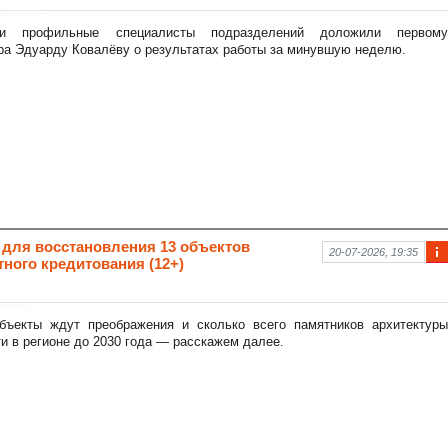
фо
рм
 и профильные специалисты подразделений доложили первому
аци
ра Эдуарду Ковалёву о результатах работы за минувшую неделю.
я к
нов
ост
и
 для восстановления 13 объектов
20-07-2026, 19:35
ного кредитования (12+)
Ин
фо
рм
аци
бъекты ждут преображения и сколько всего памятников архитектуры
я к
и в регионе до 2030 года — расскажем далее.
нов
ост
и