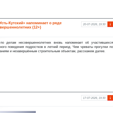
ть-Кутский» напоминает о ряде
20-07-2026, 19:30
вершеннолетних (12+)
Ин
фо
рм
аци
 по делам несовершеннолетних вновь напоминает об участившихся
я к
ного поведения подростков в летний период. Чем чреваты прогулки по
нов
аниям и незавершённым строительным объектам, расскажем далее.
ост
и
17-07-2026, 19:30
Ин
фо
рм