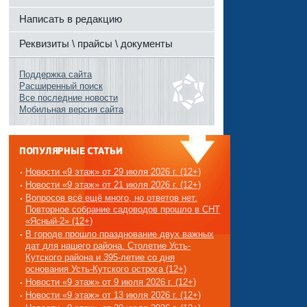
Написать в редакцию
Реквизиты \ прайсы \ документы
Поддержка сайта
Расширенный поиск
Все последние новости
Мобильная версия сайта
ПОПУЛЯРНЫЕ СТАТЬИ
Новости «9 этаж» от 29 июля 2026 г. (12+)
Новости «9 этаж» от 21 июля 2026 г. (12+)
Вопросов всё ещё много, но ответов нет.
Повторное собрание садоводов прошло в СНТ
«Ясный-2» (12+)
В городе прошло празднование двух важных
дат для нашего района. Столетие Усть-
Кутского района и 395-летие со дня
основания Усть-Кутского острога (12+)
Новости «9 этаж» от 9 июля 2026 г. (12+)
Новости «9 этаж» от 13 июля 2026 г. (12+)