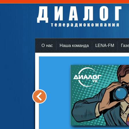
Телерадиокомпания Диалог Усть-Кут
r
О нас
Наша команда
LENA-FM
Газ
<