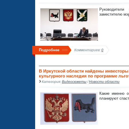
Руководители
заместителю мэ
Подробнее
Комментариев:
0
В Иркутской области найдены инвесторы
культурного наследия по программе льгот
Категория:
Видеосюжеты
/
Новости области
Какие именно о
планируют спаст