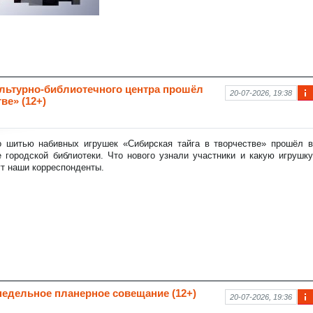
ультурно-библиотечного центра прошёл
20-07-2026, 19:38
ве» (12+)
Ин
фо
рм
аци
о шитью набивных игрушек «Сибирская тайга в творчестве» прошёл в
я к
 городской библиотеки. Что нового узнали участники и какую игрушку
нов
т наши корреспонденты.
ост
и
недельное планерное совещание (12+)
20-07-2026, 19:36
Ин