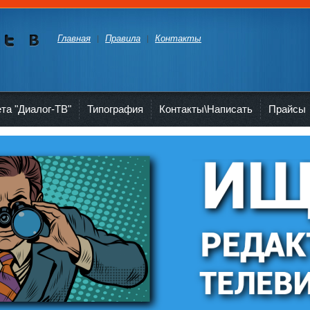
Главная
Правила
Контакты
Мы в
Мы в
Twitte
vKont
akte
ета "Диалог-ТВ"
Типография
Контакты\Написать
Прайсы