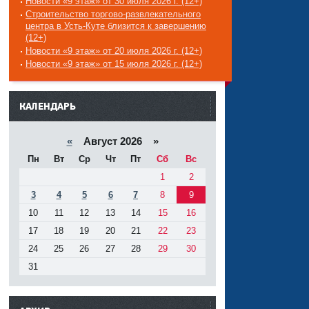
Новости «9 этаж» от 30 июля 2026 г. (12+)
Строительство торгово-развлекательного
центра в Усть-Куте близится к завершению
(12+)
Новости «9 этаж» от 20 июля 2026 г. (12+)
Новости «9 этаж» от 15 июля 2026 г. (12+)
------
КАЛЕНДАРЬ
«
Август 2026 »
Пн
Вт
Ср
Чт
Пт
Сб
Вс
1
2
3
4
5
6
7
8
9
10
11
12
13
14
15
16
17
18
19
20
21
22
23
24
25
26
27
28
29
30
31