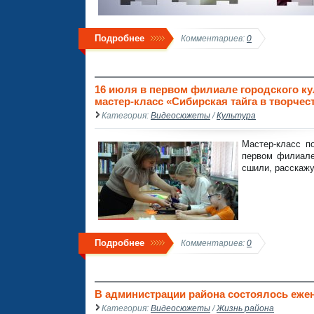
Подробнее
Комментариев:
0
16 июля в первом филиале городского к
мастер-класс «Сибирская тайга в творчест
Категория:
Видеосюжеты
/
Культура
Мастер-класс п
первом филиале
сшили, расскажу
Подробнее
Комментариев:
0
В администрации района состоялось еже
Категория:
Видеосюжеты
/
Жизнь района