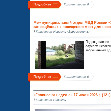
Подробнее
Комментариев:
0
Межмуниципальный отдел МВД России «Ус
запрещённых к посещению мест для несо
Категория:
Новости
/
Видеосюжеты
Подразделение
случаях незакон
заброшенным зд
Подробнее
Комментариев:
0
«Главное за неделю» 17 июля 2026 г. (12+)
Категория:
Новости