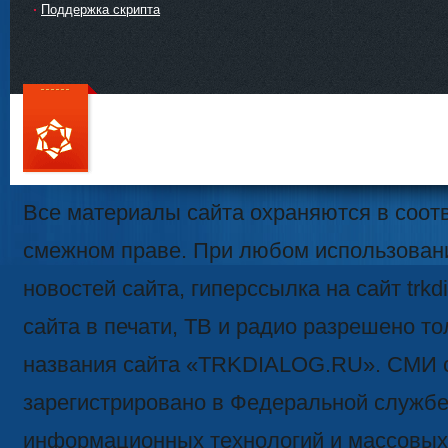
Поддержка скрипта
111
Все материалы сайта охраняются в соотв
смежном праве. При любом использован
новостей сайта, гиперссылка на сайт trk
сайта в печати, ТВ и радио разрешено то
названия сайта «TRKDIALOG.RU». СМИ 
зарегистрировано в Федеральной службе 
информационных технологий и массовых