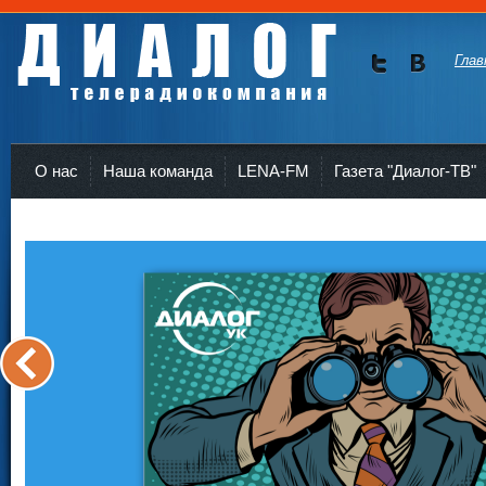
Глав
Мы в
Мы в
Twitte
vKont
Телерадиокомпания Диалог Усть-Кут
r
akte
О нас
Наша команда
LENA-FM
Газета "Диалог-ТВ"
<