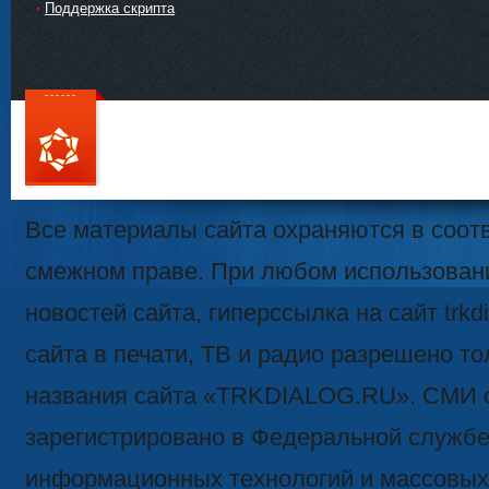
Поддержка скрипта
111
Все материалы сайта охраняются в соотв
смежном праве. При любом использован
новостей сайта, гиперссылка на сайт trk
сайта в печати, ТВ и радио разрешено то
названия сайта «TRKDIALOG.RU». СМИ 
зарегистрировано в Федеральной службе 
информационных технологий и массовых