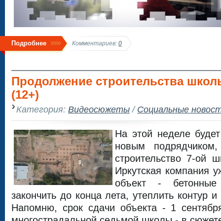
Подробнее
Комментариев:
0
Продолжение строительства шко
(12+)
Категория:
Видеосюжеты
/
Социальные новос
На этой неделе будет
новым подрядчиком,
строительство 7-ой 
Иркутская компания у
объект - бетонные
закончить до конца лета, утеплить контур и 
Напомню, срок сдачи объекта - 1 сентябр
многострадальной седьмой школы - в сюжет