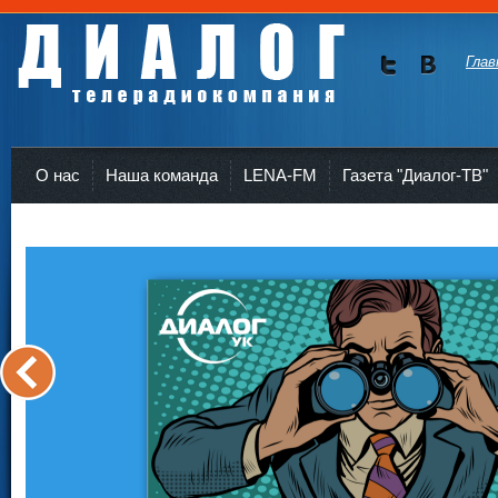
Глав
Мы в
Мы в
Twitte
vKont
Телерадиокомпания Диалог Усть-Кут
r
akte
О нас
Наша команда
LENA-FM
Газета "Диалог-ТВ"
<