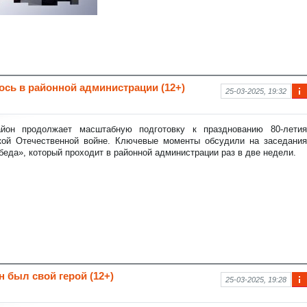
ось в районной администрации (12+)
25-03-2025, 19:32
Ин
фо
рм
айон продолжает масштабную подготовку к празднованию 80-летия
аци
ой Отечественной войне. Ключевые моменты обсудили на заседания
я к
беда», который проходит в районной администрации раз в две недели.
нов
ост
и
н был свой герой (12+)
25-03-2025, 19:28
Ин
фо