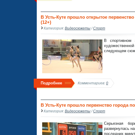
В Усть-Куте прошло открытое первенство
(12+)
Категория:
Видеосюжеты
/
Спорт
В спортивном 
художественно
следующем сюж
Подробнее
Комментариев:
0
В Усть-Куте прошло первенство города по
Категория:
Видеосюжеты
/
Спорт
Серьезная бор
развернулась на
последних мину