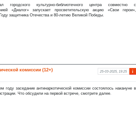
рм
л городского культурно-библиотечного центра совместно с
аци
анией «Диалог» запускает просветительскую акцию «Свои герои»,
я к
Году защитника Отечества и 80-летию Великой Победы.
нов
ост
и
ической комиссии (12+)
25-03-2025, 19:25
Ин
фо
рм
ем году заседание антинаркотической комиссии состоялось накануне в
аци
страции. Что обсудили на первой встрече, смотрите далее.
я к
нов
ост
и