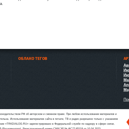
а.
ост
и
ОБЛАКО ТЕГОВ
АР
Авг
Ию
Ию
Ма
Ап
Мар
Пок
аконодательством РФ об авторском и смежном праве. При любом использовании материалов и
язательна. Использование материалов сайта в печати, ТВ и радио разрешено только с указанием
ие «TRKDIALOG.RU» зарегистрировано в Федеральной службе по надзору в сфере связи,
й (Роскомнадзор). Регистрационный номер СМИ ЭЛ № ФС77-85118 от 10.04.2023