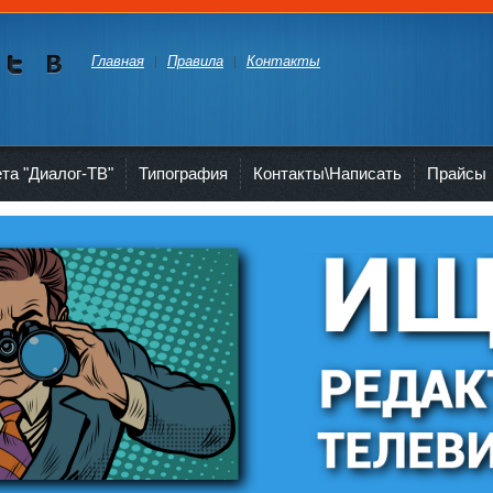
Главная
Правила
Контакты
Мы в
Мы в
Twitte
vKont
akte
ета "Диалог-ТВ"
Типография
Контакты\Написать
Прайсы