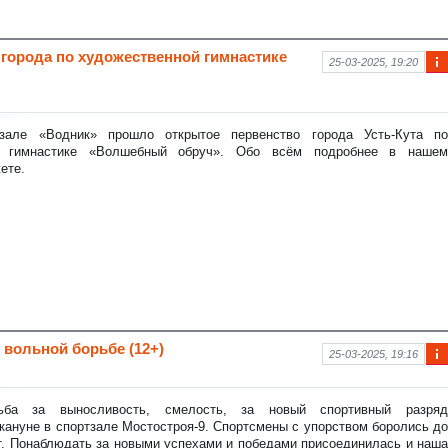
 города по художественной гимнастике
25-03-2025, 19:20
Ин
фо
рм
аци
зале «Водник» прошло открытое первенство города Усть-Кута по
я к
й гимнастике «Волшебный обруч». Обо всём подробнее в нашем
нов
ете.
ост
и
 вольной борьбе (12+)
25-03-2025, 19:16
Ин
фо
рм
ьба за выносливость, смелость, за новый спортивный разряд
аци
кануне в спортзале Мостостроя-9. Спортсмены с упорством боролись до
я к
т. Понаблюдать за новыми успехами и победами присоединилась и наша
нов