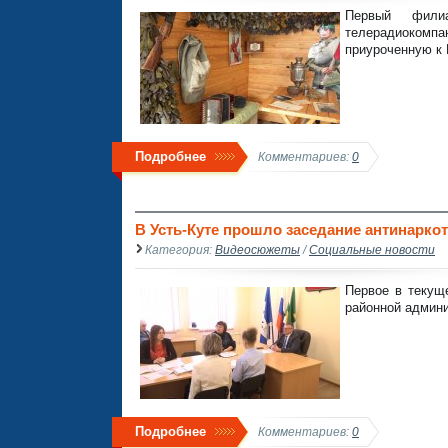
Первый филиа
телерадиокомп
приуроченную к 
Подробнее
Комментариев:
0
В Усть-Куте прошло заседание антинаркот
Категория:
Видеосюжеты
/
Социальные новости
Первое в текущ
районной админи
Подробнее
Комментариев:
0