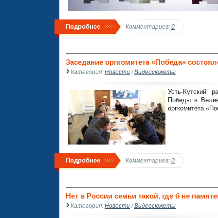
Подробнее
Комментариев:
0
Заседание оргкомитета «Победа» состоял
Категория:
Новости
/
Видеосюжеты
Усть-Кутский р
Победы в Велик
оргкомитета «По
Подробнее
Комментариев:
0
Нет в России семьи такой, где б не памяте
Категория:
Новости
/
Видеосюжеты