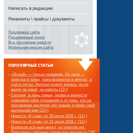
Написать в редакцию
Реквизиты \ прайсы \ документы
Поддержка сайта
Расширенный поиск
Все последние новости
Мобильная версия сайта
ПОПУЛЯРНЫЕ СТАТЬИ
«Ясный» — только название. На деле —
запруда в грязи, трансформатор в мечтах, а
счета пусты. Жители платят взносы, но не
видят ни денег, ни работы (12+)
Сегодня, в день семьи, любви и верности
узаконили свои отношения и те пары, кто на
протяжении десятков лет хранил и берёг свой
маленький мир (12+)
Новости «9 этаж» от 29 июля 2026 г. (12+)
Новости «9 этаж» от 21 июля 2026 г. (12+)
Вопросов всё ещё много, но ответов нет.
Повторное собрание садоводов прошло в СНТ