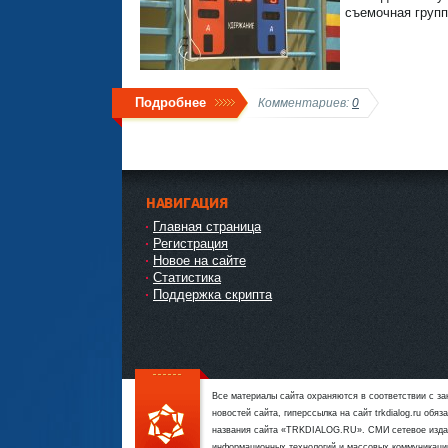
съемочная групп
Подробнее
Комментариев:
0
НАВИГАЦИЯ
Главная страница
Регистрация
Новое на сайте
Статистика
Поддержка скрипта
Все материалы сайта охраняются в соответствии с з
новостей сайта, гиперссылка на сайт trkdialog.ru об
названия сайта «TRKDIALOG.RU». СМИ сетевое издан
информационных технологий и массовых коммуникаци