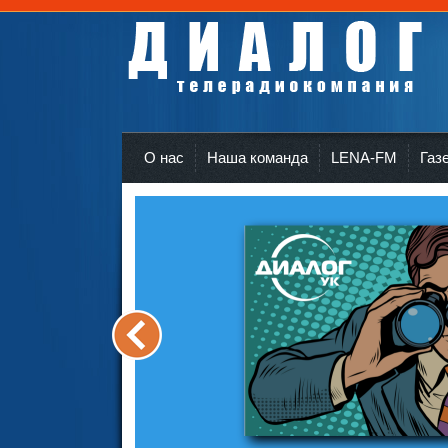
Телерадиокомпания Диалог Усть-Кут
r
О нас
Наша команда
LENA-FM
Газ
<