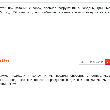
фо
рм
етей при катании с горок, правила погружения в иордань, длинные
аци
5 году. Об этих и других событиях узнаете в новом выпуске газеты
я к
нов
ост
и
(12+)
16-01-2025, 19:30
Ин
фо
рм
никулы подошли к концу, и мы решили спросить у сотрудников
аци
шего города, как они провели праздничные дни и легко ли им было
я к
очий режим.
нов
ост
и