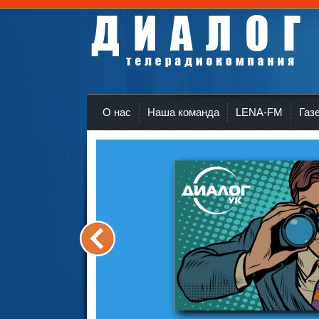
Телерадиокомпания Диалог Усть-Кут
r
О нас
Наша команда
LENA-FM
Газ
<