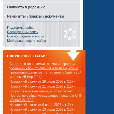
Написать в редакцию
Реквизиты \ прайсы \ документы
Поддержка сайта
Расширенный поиск
Все последние новости
Мобильная версия сайта
ПОПУЛЯРНЫЕ СТАТЬИ
Сегодня, в день семьи, любви и верности
узаконили свои отношения и те пары, кто на
протяжении десятков лет хранил и берёг свой
маленький мир (12+)
Новости «9 этаж» от 29 июля 2026 г. (12+)
Новости «9 этаж» от 21 июля 2026 г. (12+)
Вопросов всё ещё много, но ответов нет.
Повторное собрание садоводов прошло в СНТ
«Ясный-2» (12+)
Новости «9 этаж» от 9 июля 2026 г. (12+)
Новости «9 этаж» от 13 июля 2026 г. (12+)