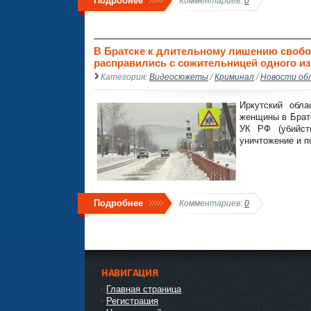
Подробнее
Комментариев:
0
В Братске к длительному лишению своб
расправились с сожительницей одного из 
Категория:
Видеосюжеты
/
Криминал
/
Новости об
Иркутский обла
женщины в Братс
УК РФ (убийст
уничтожение и п
Подробнее
Комментариев:
0
НАВИГАЦИЯ
Главная страница
Регистрация