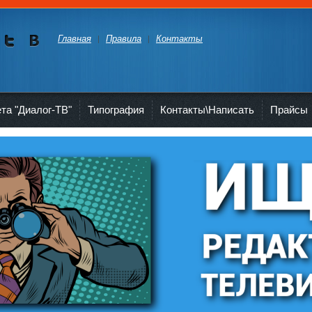
Главная
Правила
Контакты
Мы в
Мы в
Twitte
vKont
akte
ета "Диалог-ТВ"
Типография
Контакты\Написать
Прайсы