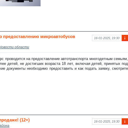
по предоставлению микроавтобусов
16-01-2025, 19:30
Ин
Новости области
фо
рм
аци
рс проводится на предоставление автотранспорта многодетным семьям,
я к
ее детей, не достигших возраста 18 лет, включая детей, принятых под
нов
акие документы необходимо предоставить и как подать заявку, смотрите
ост
и
родаже! (12+)
16-01-2025, 19:30
айона
Ин