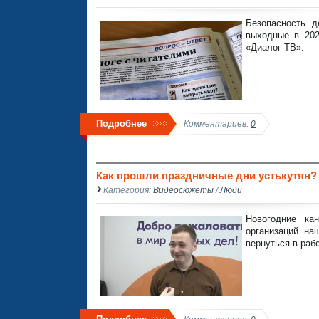
Безопасность д
выходные в 202
«Диалог-ТВ».
Подробнее
Комментариев:
0
Как прошли праздничные дни устькутян? 
Категория:
Видеосюжеты
/
Люди
Новогодние ка
организаций на
вернуться в раб