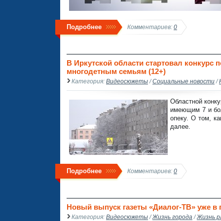
Подробнее
Комментариев:
0
В Иркутской области стартовал конкурс 
многодетным семьям (12+)
Категория:
Видеосюжеты
/
Социальные новости
/
Областной конку
имеющим 7 и бол
опеку. О том, к
далее.
Подробнее
Комментариев:
0
Новый выпуск газеты «Диалог-ТВ» уже в п
Категория:
Видеосюжеты
/
Жизнь города
/
Жизнь р