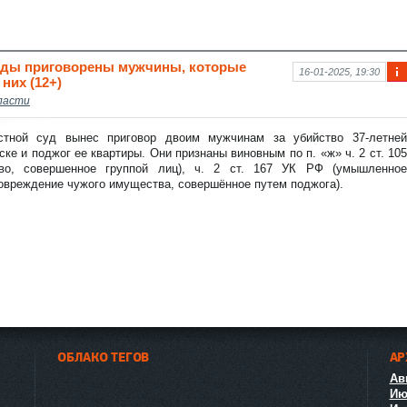
оды приговорены мужчины, которые
16-01-2025, 19:30
них (12+)
Ин
ласти
фо
рм
аци
стной суд вынес приговор двоим мужчинам за убийство 37-летней
я к
ке и поджог ее квартиры. Они признаны виновным по п. «ж» ч. 2 ст. 105
нов
во, совершенное группой лиц), ч. 2 ст. 167 УК РФ (умышленное
ост
овреждение чужого имущества, совершённое путем поджога).
и
ОБЛАКО ТЕГОВ
АР
Авг
Ию