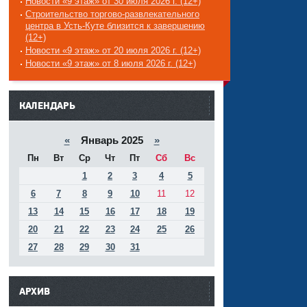
Новости «9 этаж» от 30 июля 2026 г. (12+)
Строительство торгово-развлекательного
центра в Усть-Куте близится к завершению
(12+)
Новости «9 этаж» от 20 июля 2026 г. (12+)
Новости «9 этаж» от 8 июля 2026 г. (12+)
------
КАЛЕНДАРЬ
«
Январь 2025
»
Пн
Вт
Ср
Чт
Пт
Сб
Вс
1
2
3
4
5
6
7
8
9
10
11
12
13
14
15
16
17
18
19
20
21
22
23
24
25
26
27
28
29
30
31
АРХИВ