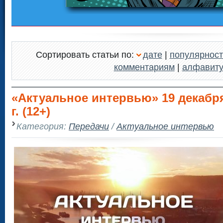
Сортировать статьи по:
дате
|
популярност
комментариям
|
алфавит
«Актуальное интервью» 19 декабря
г. (12+)
Категория:
Передачи
/
Актуальное интервью