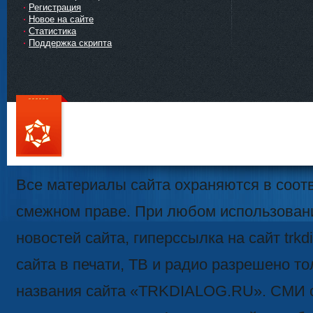
Регистрация
Новое на сайте
Статистика
Поддержка скрипта
111
Все материалы сайта охраняются в соотв
смежном праве. При любом использован
новостей сайта, гиперссылка на сайт trk
сайта в печати, ТВ и радио разрешено то
названия сайта «TRKDIALOG.RU». СМИ 