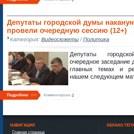
Депутаты городской думы наканун
провели очередную сессию (12+)
Категория:
Видеосюжеты
/
Политика
Депутаты городс
очередное заседание 
главных темах и р
нашем следующем мат
Подробнее
Комментариев:
0
НАВИГАЦИЯ
ОБЛАКО ТЕГ
Главная страница