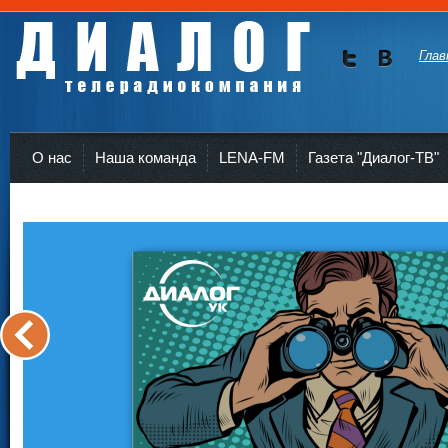
Глав
Мы в
Мы в
Twitte
vKont
Телерадиокомпания Диалог Усть-Кут
r
akte
О нас
Наша команда
LENA-FM
Газета "Диалог-ТВ"
<