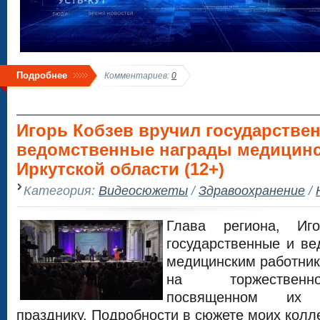
Подробнее
Комментариев:
0
Игорь Кобзев вручил государстве
ведомственные награды медицинс
Иркутской области (12+)
Категория:
Видеосюжеты
/
Здравоохранение
/
Глава региона, Иг
государственные и в
медицинским работник
на торжественн
посвященном их п
празднику. Подробности в сюжете моих колле