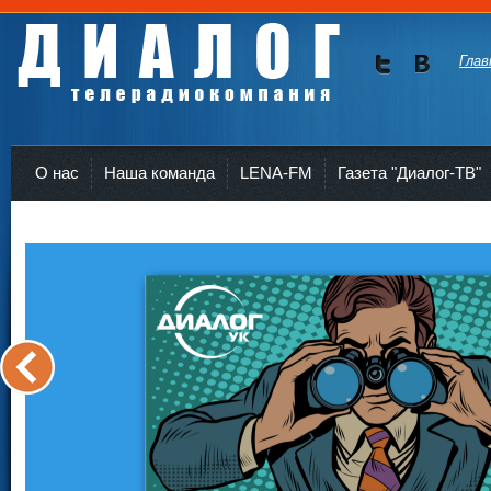
Глав
Мы в
Мы в
Twitte
vKont
Телерадиокомпания Диалог Усть-Кут
r
akte
О нас
Наша команда
LENA-FM
Газета "Диалог-ТВ"
<