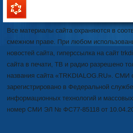
111
Все материалы сайта охраняются в соотв
смежном праве. При любом использован
новостей сайта, гиперссылка на сайт trk
сайта в печати, ТВ и радио разрешено то
названия сайта «TRKDIALOG.RU». СМИ 
зарегистрировано в Федеральной службе 
информационных технологий и массовых
номер СМИ ЭЛ № ФС77-85118 от 10.04.2