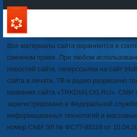
111
Все материалы сайта охраняются в соотв
смежном праве. При любом использован
новостей сайта, гиперссылка на сайт trk
сайта в печати, ТВ и радио разрешено то
названия сайта «TRKDIALOG.RU». СМИ 
зарегистрировано в Федеральной службе 
информационных технологий и массовых
номер СМИ ЭЛ № ФС77-85118 от 10.04.2