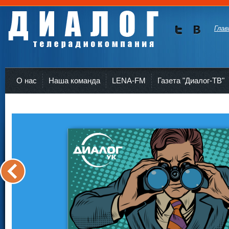
Глав
Мы в
Мы в
Twitte
vKont
Телерадиокомпания Диалог Усть-Кут
r
akte
О нас
Наша команда
LENA-FM
Газета "Диалог-ТВ"
<