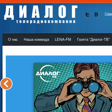
Глав
Мы в
Мы в
Twitte
vKont
Телерадиокомпания Диалог Усть-Кут
r
akte
О нас
Наша команда
LENA-FM
Газета "Диалог-ТВ"
<