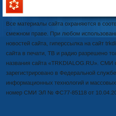
111
Все материалы сайта охраняются в соотв
смежном праве. При любом использован
новостей сайта, гиперссылка на сайт trk
сайта в печати, ТВ и радио разрешено то
названия сайта «TRKDIALOG.RU». СМИ 
зарегистрировано в Федеральной службе 
информационных технологий и массовых
номер СМИ ЭЛ № ФС77-85118 от 10.04.2