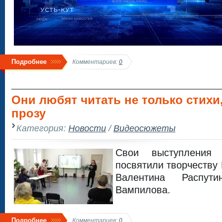
Подробнее
Комментариев:
0
Они любят читать не только стихи,
прозу
Категория:
Новости
/
Видеосюжеты
Свои выступления 
посвятили творчеству 
Валентина Распут
Вампилова.
Подробнее
Комментариев:
0