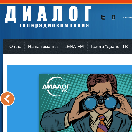
Глав
Мы в
Мы в
Twitte
vKont
Телерадиокомпания Диалог Усть-Кут
r
akte
О нас
Наша команда
LENA-FM
Газета "Диалог-ТВ"
<