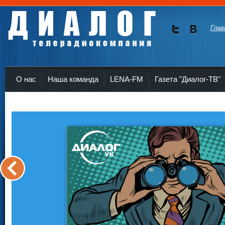
Глав
Мы в
Мы в
Twitte
vKont
Телерадиокомпания Диалог Усть-Кут
r
akte
О нас
Наша команда
LENA-FM
Газета "Диалог-ТВ"
<