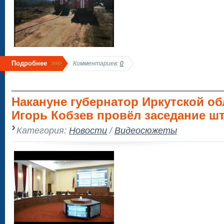
Подробнее
Комментариев:
0
Накануне губернатор Иркутской об
Игорь Кобзев провёл заседание ш
Категория:
Новости
/
Видеосюжеты