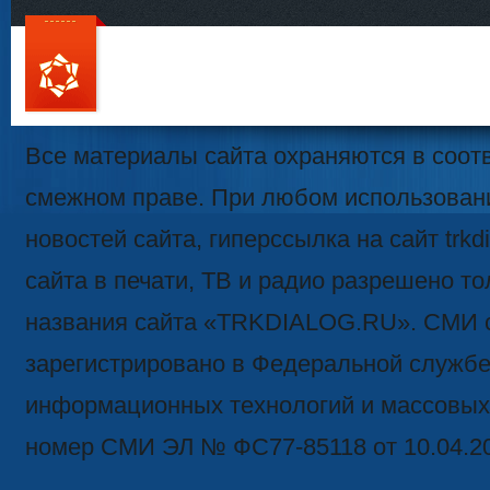
111
Все материалы сайта охраняются в соотв
смежном праве. При любом использован
новостей сайта, гиперссылка на сайт trk
сайта в печати, ТВ и радио разрешено то
названия сайта «TRKDIALOG.RU». СМИ 
зарегистрировано в Федеральной службе 
информационных технологий и массовых
номер СМИ ЭЛ № ФС77-85118 от 10.04.2