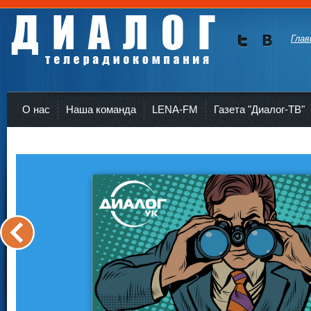
Глав
Мы в
Мы в
Twitte
vKont
Телерадиокомпания Диалог Усть-Кут
r
akte
О нас
Наша команда
LENA-FM
Газета "Диалог-ТВ"
<