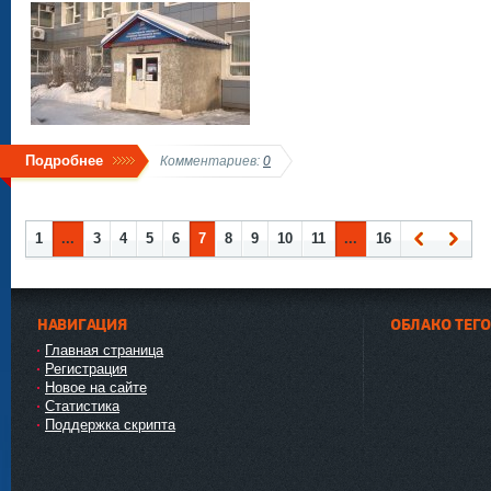
Подробнее
Комментариев:
0
1
...
3
4
5
6
7
8
9
10
11
...
16
Наза
Впер
д
ед
НАВИГАЦИЯ
ОБЛАКО ТЕГ
Главная страница
Регистрация
Новое на сайте
Статистика
Поддержка скрипта