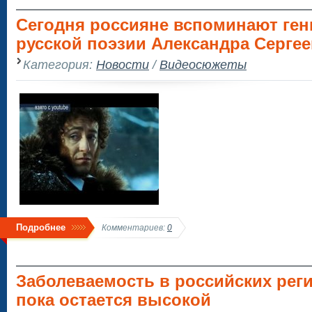
Сегодня россияне вспоминают ген
русской поэзии Александра Серге
Категория:
Новости
/
Видеосюжеты
Подробнее
Комментариев:
0
Заболеваемость в российских рег
пока остается высокой