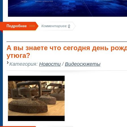
Подробнее
Комментариев:
0
А вы знаете что сегодня день рож
утюга?
Категория:
Новости
/
Видеосюжеты