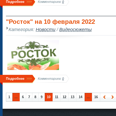
Подробнее
Комментариев:
0
"Росток" на 10 февраля 2022
Категория:
Новости
/
Видеосюжеты
Подробнее
Комментариев:
0
1
...
6
7
8
9
10
11
12
13
14
...
16
Наза
Впе
д
ед