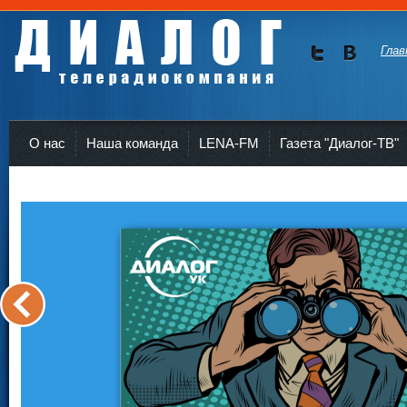
Глав
Мы в
Мы в
Twitte
vKont
Телерадиокомпания Диалог Усть-Кут
r
akte
О нас
Наша команда
LENA-FM
Газета "Диалог-ТВ"
<