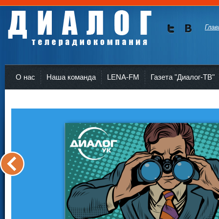
Глав
Мы в
Мы в
Twitte
vKont
Телерадиокомпания Диалог Усть-Кут
r
akte
О нас
Наша команда
LENA-FM
Газета "Диалог-ТВ"
<