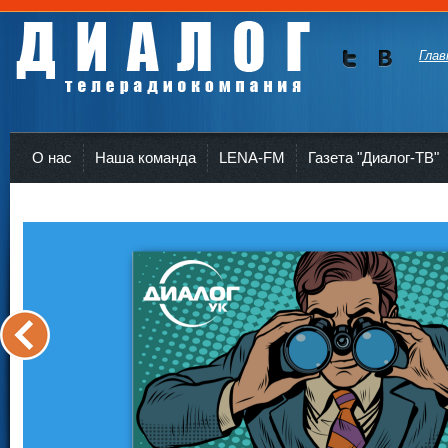
Глав
Мы в
Мы в
Twitte
vKont
Телерадиокомпания Диалог Усть-Кут
r
akte
О нас
Наша команда
LENA-FM
Газета "Диалог-ТВ"
<