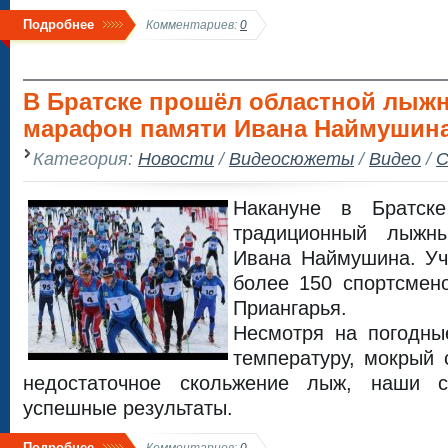
Подробнее
Комментариев:
0
В Братске прошёл областной лыж
марафон памяти Ивана Наймушина
Категория:
Новости
/
Видеосюжеты
/
Видео
/
С
Накануне в Братск
традиционный лыжн
Ивана Наймушина. Уч
более 150 спортсмен
Приангарья.
Несмотря на погодны
температуру, мокрый 
недостаточное скольжение лыж, наши с
успешные результаты.
Подробнее
Комментариев:
0