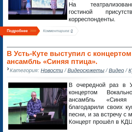
На театрализован
гостиной присут
корреспонденты.
Подробнее
Комментариев:
0
В Усть-Куте выступил с концертом
ансамбль «Синяя птица».
Категория:
Новости
/
Видеосюжеты
/
Видео
/
К
В очередной раз в У
концертом Вокальн
ансамбль «Синяя
благодарили своих к
песни, и за встречу с
Концерт прошёл в КДЦ