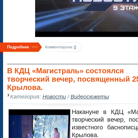
Подробнее
Комментариев:
0
В КДЦ «Магистраль» состоялся
творческий вечер, посвященный 2
Крылова.
Категория:
Новости
/
Видеосюжеты
Накануне в КДЦ «Ма
творческий вечер, п
известного баснопис
Крылова.