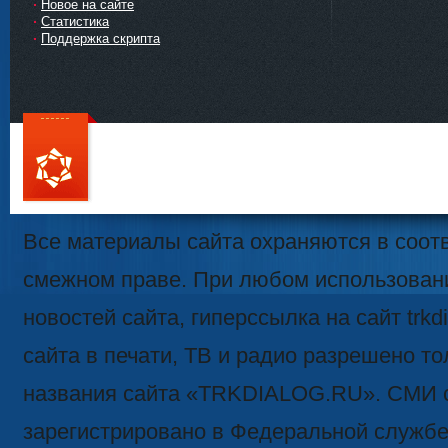
Новое на сайте
Статистика
Поддержка скрипта
111
Все материалы сайта охраняются в соотв
смежном праве. При любом использован
новостей сайта, гиперссылка на сайт trk
сайта в печати, ТВ и радио разрешено то
названия сайта «TRKDIALOG.RU». СМИ 
зарегистрировано в Федеральной службе 