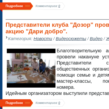
Подробнее
Комментариев:
0
Представители клуба "Дозор" про
акцию "Дари добро".
Категория:
Новости
/
Видеосюжеты
/
Видео
/
Ж
Благотворительную 
провели накануне уст
Представители с
общественных органи
помощи семье и детя
мастер-классы, по
номера.
Идейным организатором выступили представ
Подробнее
Комментариев:
0