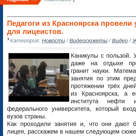
Педагоги из Красноярска провели 
для лицеистов.
Категория:
Новости
/
Видеосюжеты
/
Видео
/
Ж
Каникулы с пользой. 
даже на отдыхе пр
гранит науки. Матема
занятия по этим пре
протяжении трёх дне
из Красноярска, а 
института нефти 
федерального университета, который вхо
вузов страны.
Как проходили занятия и, что они дают 
лицея, расскажем в нашем следующем сюже