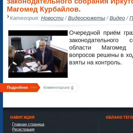
законодательного собрания Иркут
Магомед Курбайлов.
Категория:
Новости
/
Видеосюжеты
/
Видео
/
П
Очередной приём гра
законодательного 
области Магомед 
вопросов решены в хо
взяты на контроль.
Подробнее
Комментариев:
0
НАВИГАЦИЯ
ОБЛАКО ТЕГ
Главная страница
Регистрация