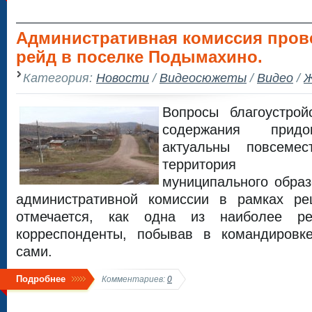
Административная комиссия пров
рейд в поселке Подымахино.
Категория:
Новости
/
Видеосюжеты
/
Видео
/
Ж
Вопросы благоустро
содержания придо
актуальны повсеме
территория П
муниципального образ
административной комиссии в рамках ре
отмечается, как одна из наиболее ре
корреспонденты, побывав в командировк
сами.
Подробнее
Комментариев:
0