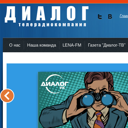
Глав
Мы в
Мы в
Twitte
vKont
Телерадиокомпания Диалог Усть-Кут
r
akte
О нас
Наша команда
LENA-FM
Газета "Диалог-ТВ"
<