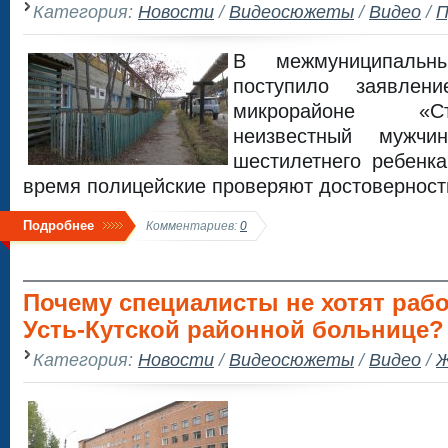
Категория:
Новости
/
Видеосюжеты
/
Видео
/
П
В межмуниципальн
поступило заявле
микрорайоне «С
неизвестный мужчи
шестилетнего ребенк
время полицейские проверяют достоверност
Подробнее
Комментариев:
0
Почему специалисты не хотят рабо
Усть-Кутской районной больнице?
Категория:
Новости
/
Видеосюжеты
/
Видео
/
Ж