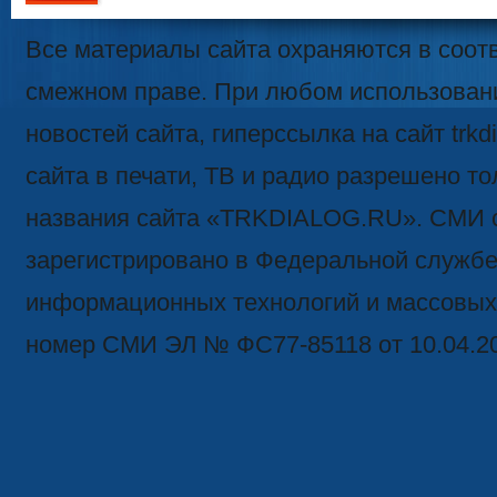
111
Все материалы сайта охраняются в соотв
смежном праве. При любом использован
новостей сайта, гиперссылка на сайт trk
сайта в печати, ТВ и радио разрешено то
названия сайта «TRKDIALOG.RU». СМИ 
зарегистрировано в Федеральной службе 
информационных технологий и массовых
номер СМИ ЭЛ № ФС77-85118 от 10.04.2