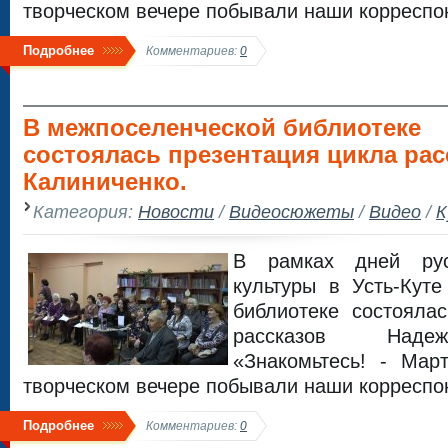
творческом вечере побывали наши корреспо
Подробнее
Комментариев:
0
В межпоселенческой библиотеке
состоялась презентация цикла ра
Калиниченко.
Категория:
Новости
/
Видеосюжеты
/
Видео
/
К
В рамках дней рус
культуры в Усть-Кут
библиотеке состояла
рассказов Наде
«Знакомьтесь! - Мар
творческом вечере побывали наши корреспо
Подробнее
Комментариев:
0