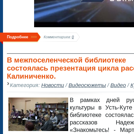
Подробнее
Комментариев:
0
В межпоселенческой библиотеке
состоялась презентация цикла ра
Калиниченко.
Категория:
Новости
/
Видеосюжеты
/
Видео
/
К
В рамках дней рус
культуры в Усть-Кут
библиотеке состояла
рассказов Наде
«Знакомьтесь! - Мар