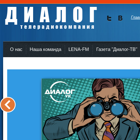
Глав
Мы в
Мы в
Twitte
vKont
Телерадиокомпания Диалог Усть-Кут
r
akte
О нас
Наша команда
LENA-FM
Газета "Диалог-ТВ"
<