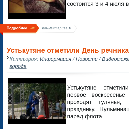
состоится 3 и 4 июля 
Подробнее
Комментариев:
0
Устькутяне отметили День речника
Категория:
Информация
/
Новости
/
Видеосюж
города
Устькутяне отмети
первое воскресенье
проходят гулянья,
празднику. Кульмина
парад флота