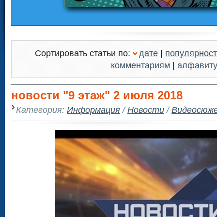
Сортировать статьи по:
дате
|
популярност
комментариям
|
алфавит
новости "9 этаж" 2 июля 2018
Категория:
Информация
/
Новости
/
Видеосюж