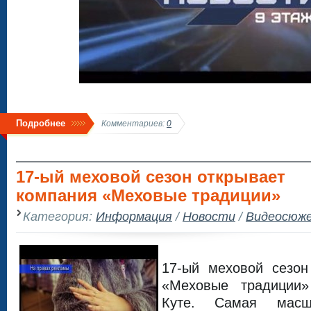
Подробнее
Комментариев:
0
17-ый меховой сезон открывает
компания «Меховые традиции»
Категория:
Информация
/
Новости
/
Видеосюж
17-ый меховой сезон
«Меховые традиции»
Куте. Самая масш