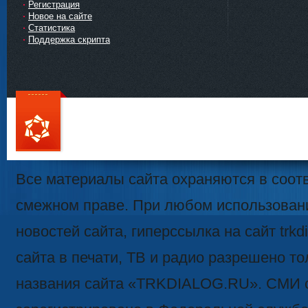
Регистрация
Новое на сайте
Статистика
Поддержка скрипта
111
Все материалы сайта охраняются в соотв
смежном праве. При любом использован
новостей сайта, гиперссылка на сайт trk
сайта в печати, ТВ и радио разрешено то
названия сайта «TRKDIALOG.RU». СМИ 