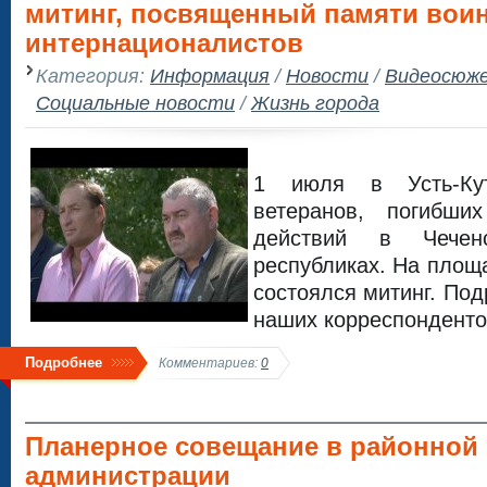
митинг, посвященный памяти вои
интернационалистов
Категория:
Информация
/
Новости
/
Видеосюж
Социальные новости
/
Жизнь города
1 июля в Усть-Ку
ветеранов, погибш
действий в Чечен
республиках. На площ
состоялся митинг. По
наших корреспонденто
Подробнее
Комментариев:
0
Планерное совещание в районной
администрации