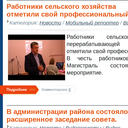
Работники сельского хозяйства
отметили свой профессиональный
Категория:
Новости
/
Мобильный репортер
/
В
Работники сельс
перерабатывающе
отметили свой профес
В честь работник
Магистраль состо
мероприятие.
Подробнее
Комментариев:
0
В администрации района состоял
расширенное заседание совета.
Категория:
Новости
/
Видеосюжеты
/
Видео