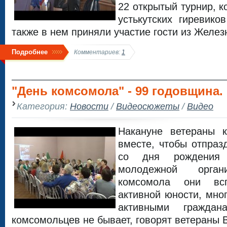
22 открытый турнир, 
устькутских гиревико
также в нем приняли участие гости из Желез
Подробнее
Комментариев:
1
"День комсомола" - 99 годовщина.
Категория:
Новости
/
Видеосюжеты
/
Видео
Накануне ветераны 
вместе, чтобы отпраз
со дня рождения 
молодежной орга
комсомола они вс
активной юности, мно
активными гражда
комсомольцев не бывает, говорят ветераны