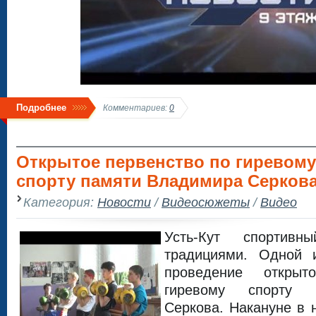
Подробнее
Комментариев:
0
Открытое первенство по гиревому
спорту памяти Владимира Серкова
Категория:
Новости
/
Видеосюжеты
/
Видео
Усть-Кут спортив
традициями. Одной 
проведение открыт
гиревому спорту 
Серкова. Накануне в