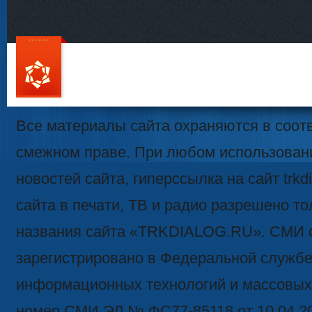
111
Все материалы сайта охраняются в соотв
смежном праве. При любом использован
новостей сайта, гиперссылка на сайт trk
сайта в печати, ТВ и радио разрешено то
названия сайта «TRKDIALOG.RU». СМИ 
зарегистрировано в Федеральной службе 
информационных технологий и массовых
номер СМИ ЭЛ № ФС77-85118 от 10.04.2