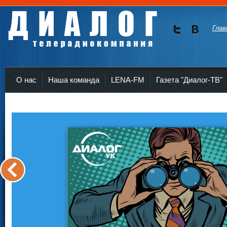
Глав
Мы в
Мы в
Twitte
vKont
Телерадиокомпания Диалог Усть-Кут
r
akte
О нас
Наша команда
LENA-FM
Газета "Диалог-ТВ"
<