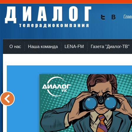
Глав
Мы в
Мы в
Twitte
vKont
Телерадиокомпания Диалог Усть-Кут
r
akte
О нас
Наша команда
LENA-FM
Газета "Диалог-ТВ"
<