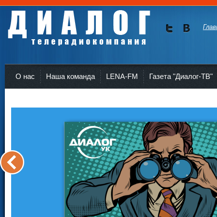
Глав
Мы в
Мы в
Twitte
vKont
Телерадиокомпания Диалог Усть-Кут
r
akte
О нас
Наша команда
LENA-FM
Газета "Диалог-ТВ"
<