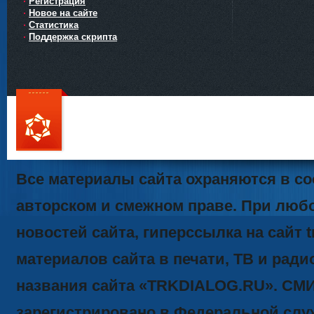
Регистрация
Новое на сайте
Статистика
Поддержка скрипта
111
Все материалы сайта охраняются в со
авторском и смежном праве. При люб
новостей сайта, гиперссылка на сайт t
материалов сайта в печати, ТВ и ради
названия сайта «TRKDIALOG.RU». СМ
зарегистрировано в Федеральной служ