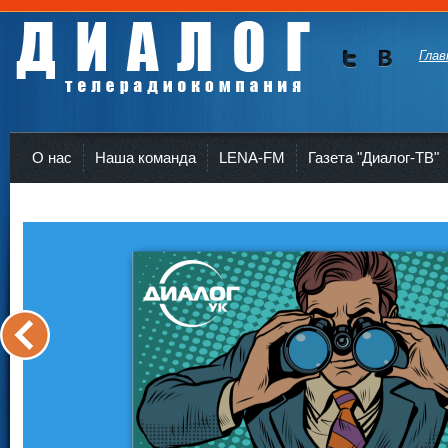
Глав
Мы в
Мы в
Twitte
vKont
Телерадиокомпания Диалог Усть-Кут
r
akte
О нас
Наша команда
LENA-FM
Газета "Диалог-ТВ"
<