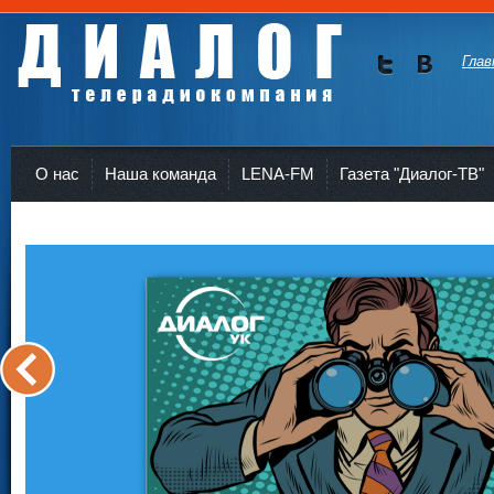
Глав
Мы в
Мы в
Twitte
vKont
Телерадиокомпания Диалог Усть-Кут
r
akte
О нас
Наша команда
LENA-FM
Газета "Диалог-ТВ"
<