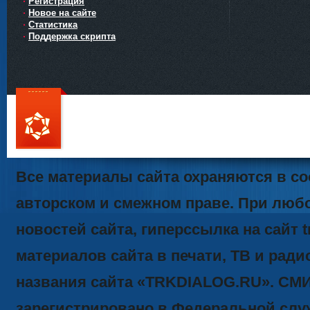
Регистрация
Новое на сайте
Статистика
Поддержка скрипта
111
Все материалы сайта охраняются в со
авторском и смежном праве. При люб
новостей сайта, гиперссылка на сайт t
материалов сайта в печати, ТВ и ради
названия сайта «TRKDIALOG.RU». СМ
зарегистрировано в Федеральной служ