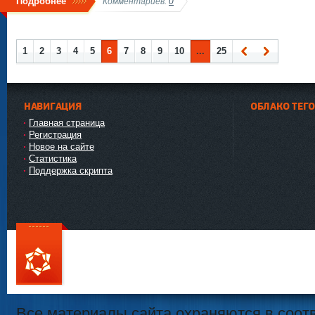
Подробнее
Комментариев:
0
1
2
3
4
5
6
7
8
9
10
...
25
Наза
Впер
д
ед
НАВИГАЦИЯ
ОБЛАКО ТЕГ
Главная страница
Регистрация
Новое на сайте
Статистика
Поддержка скрипта
111
Все материалы сайта охраняются в соотв