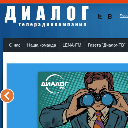
Глав
Мы в
Мы в
Twitte
vKont
Телерадиокомпания Диалог Усть-Кут
r
akte
О нас
Наша команда
LENA-FM
Газета "Диалог-ТВ"
<