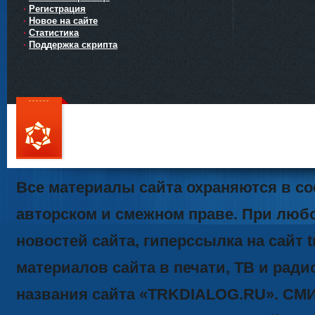
Регистрация
Новое на сайте
Статистика
Поддержка скрипта
111
Все материалы сайта охраняются в со
авторском и смежном праве. При люб
новостей сайта, гиперссылка на сайт t
материалов сайта в печати, ТВ и ради
названия сайта «TRKDIALOG.RU». СМ