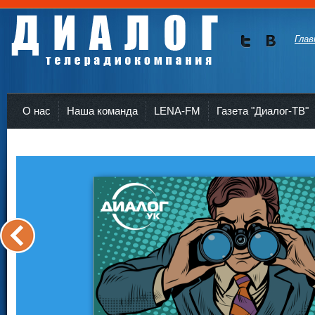
Глав
Мы в
Мы в
Twitte
vKont
Телерадиокомпания Диалог Усть-Кут
r
akte
О нас
Наша команда
LENA-FM
Газета "Диалог-ТВ"
<