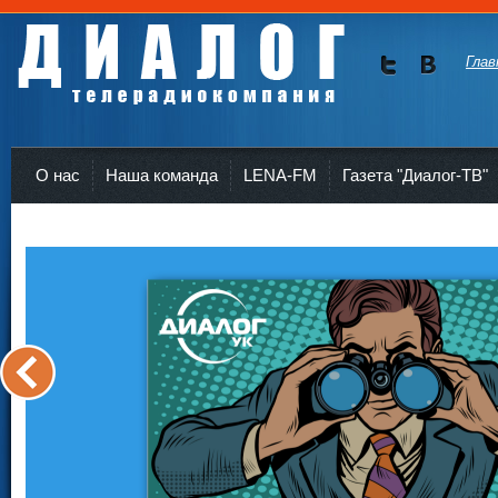
Глав
Мы в
Мы в
Twitte
vKont
Телерадиокомпания Диалог Усть-Кут
r
akte
О нас
Наша команда
LENA-FM
Газета "Диалог-ТВ"
<