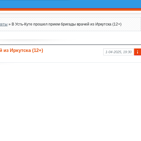
жеты
» В Усть-Куте прошел прием бригады врачей из Иркутска (12+)
 из Иркутска (12+)
1-04-2025, 19:30
Ин
фо
рм
аци
я к
нов
ост
и