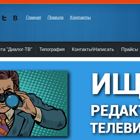
Главная
Правила
Контакты
Мы в
Мы в
Twitte
vKont
akte
ета "Диалог-ТВ"
Типография
Контакты\Написать
Прайсы