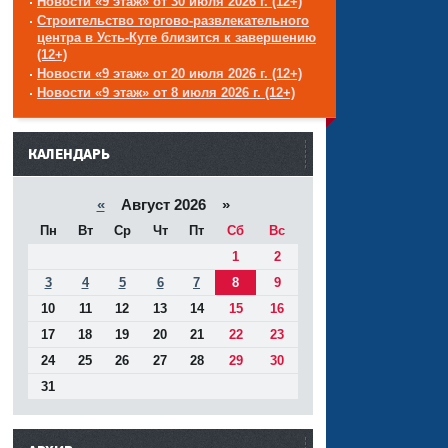
Новости «9 этаж» от 30 июля 2026 г. (12+)
Строительство торгово-развлекательного
центра в Усть-Куте близится к завершению
(12+)
Новости «9 этаж» от 20 июля 2026 г. (12+)
Новости «9 этаж» от 8 июля 2026 г. (12+)
------
КАЛЕНДАРЬ
«
Август 2026 »
Пн
Вт
Ср
Чт
Пт
Сб
Вс
1
2
3
4
5
6
7
8
9
10
11
12
13
14
15
16
17
18
19
20
21
22
23
24
25
26
27
28
29
30
31