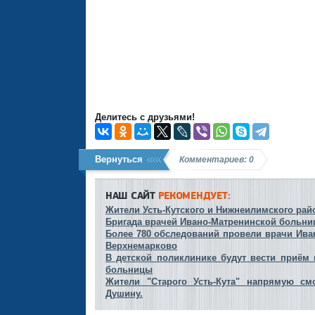
Делитесь с друзьями!
Вернуться
Комментариев: 0
НАШ САЙТ
РЕКОМЕНДУЕТ:
Жители Усть-Кутского и Нижнеилимского райо
Бригада врачей Ивано-Матренинской больницы
Более 780 обследований провели врачи Ива
Верхнемарково
В детской поликлинике будут вести приём
больницы
Жители "Старого Усть-Кута" напрямую см
Душину.