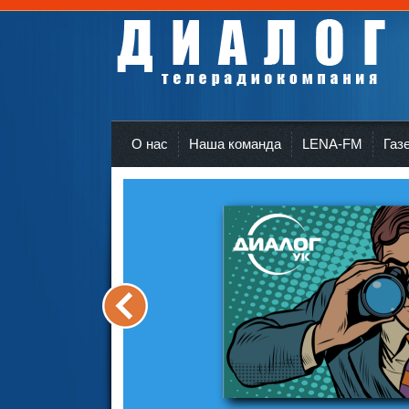
Телерадиокомпания Диалог Усть-Кут
r
О нас
Наша команда
LENA-FM
Газ
<