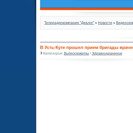
Телерадиокомпания "Диалог"
»
Новости
»
Видеосю
В Усть-Куте прошел прием бригады врачей
Категория:
Видеосюжеты
/
Здравоохранение