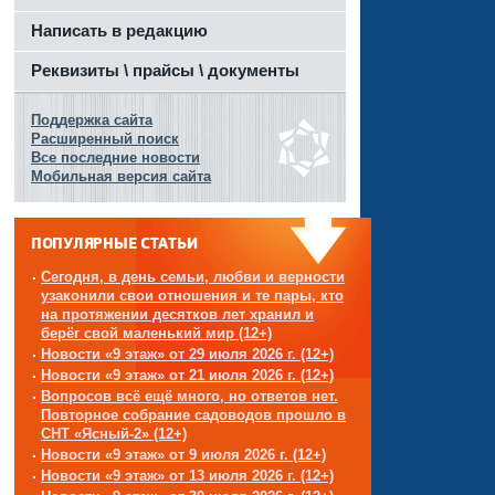
Написать в редакцию
Реквизиты \ прайсы \ документы
Поддержка сайта
Расширенный поиск
Все последние новости
Мобильная версия сайта
ПОПУЛЯРНЫЕ СТАТЬИ
Сегодня, в день семьи, любви и верности
узаконили свои отношения и те пары, кто
на протяжении десятков лет хранил и
берёг свой маленький мир (12+)
Новости «9 этаж» от 29 июля 2026 г. (12+)
Новости «9 этаж» от 21 июля 2026 г. (12+)
Вопросов всё ещё много, но ответов нет.
Повторное собрание садоводов прошло в
СНТ «Ясный-2» (12+)
Новости «9 этаж» от 9 июля 2026 г. (12+)
Новости «9 этаж» от 13 июля 2026 г. (12+)