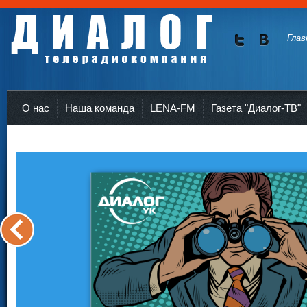
Глав
Мы в
Мы в
Twitte
vKont
Телерадиокомпания Диалог Усть-Кут
r
akte
О нас
Наша команда
LENA-FM
Газета "Диалог-ТВ"
<