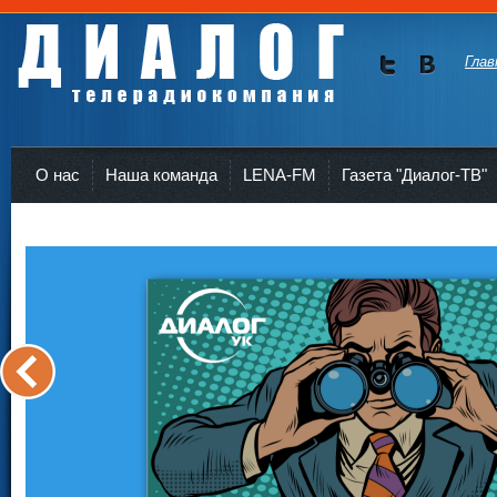
Глав
Мы в
Мы в
Twitte
vKont
Телерадиокомпания Диалог Усть-Кут
r
akte
О нас
Наша команда
LENA-FM
Газета "Диалог-ТВ"
<