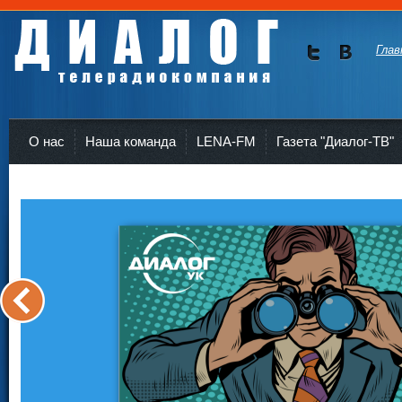
Глав
Мы в
Мы в
Twitte
vKont
Телерадиокомпания Диалог Усть-Кут
r
akte
О нас
Наша команда
LENA-FM
Газета "Диалог-ТВ"
<