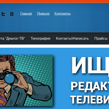
Главная
Правила
Контакты
Мы в
Мы в
Twitte
vKont
akte
ета "Диалог-ТВ"
Типография
Контакты\Написать
Прайсы