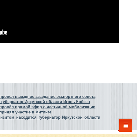
провёл выездное заседание экспортного совета
т губернатор Иркутской области Игорь Кобзев
 провёл прямой эфир о частичной мобилизации
принял участие в митинге
визитом находится губернатор Иркутской области