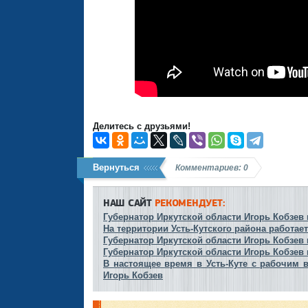
Делитесь с друзьями!
Вернуться
Комментариев: 0
НАШ САЙТ
РЕКОМЕНДУЕТ:
Губернатор Иркутской области Игорь Кобзев 
На территории Усть-Кутского района работае
Губернатор Иркутской области Игорь Кобзев
Губернатор Иркутской области Игорь Кобзев 
В настоящее время в Усть-Куте с рабочим 
Игорь Кобзев