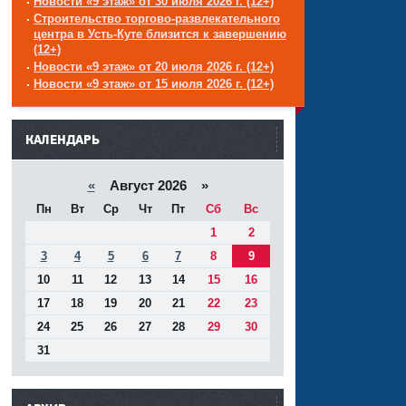
Новости «9 этаж» от 30 июля 2026 г. (12+)
Строительство торгово-развлекательного
центра в Усть-Куте близится к завершению
(12+)
Новости «9 этаж» от 20 июля 2026 г. (12+)
Новости «9 этаж» от 15 июля 2026 г. (12+)
------
КАЛЕНДАРЬ
«
Август 2026 »
Пн
Вт
Ср
Чт
Пт
Сб
Вс
1
2
3
4
5
6
7
8
9
10
11
12
13
14
15
16
17
18
19
20
21
22
23
24
25
26
27
28
29
30
31