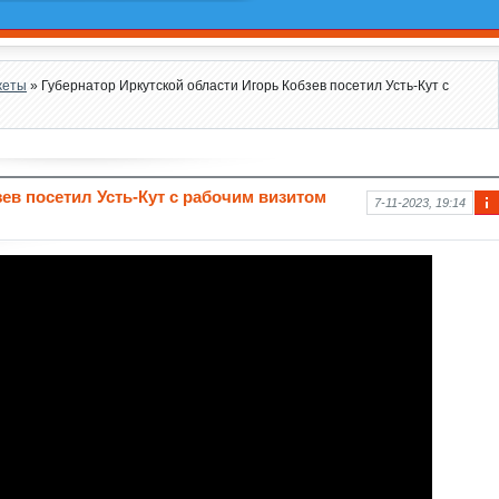
жеты
» Губернатор Иркутской области Игорь Кобзев посетил Усть-Кут с
ев посетил Усть-Кут с рабочим визитом
7-11-2023, 19:14
Ин
фо
рм
аци
я к
нов
ост
и