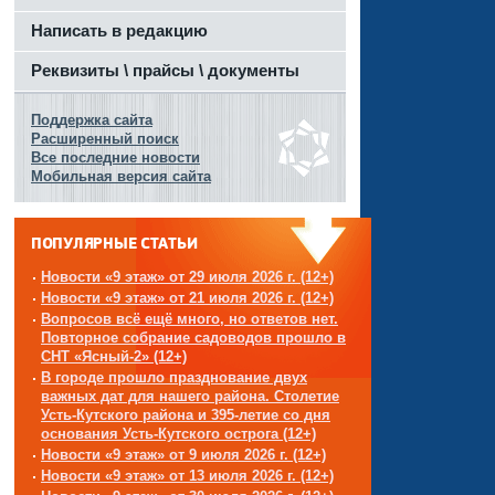
Написать в редакцию
Реквизиты \ прайсы \ документы
Поддержка сайта
Расширенный поиск
Все последние новости
Мобильная версия сайта
ПОПУЛЯРНЫЕ СТАТЬИ
Новости «9 этаж» от 29 июля 2026 г. (12+)
Новости «9 этаж» от 21 июля 2026 г. (12+)
Вопросов всё ещё много, но ответов нет.
Повторное собрание садоводов прошло в
СНТ «Ясный-2» (12+)
В городе прошло празднование двух
важных дат для нашего района. Столетие
Усть-Кутского района и 395-летие со дня
основания Усть-Кутского острога (12+)
Новости «9 этаж» от 9 июля 2026 г. (12+)
Новости «9 этаж» от 13 июля 2026 г. (12+)