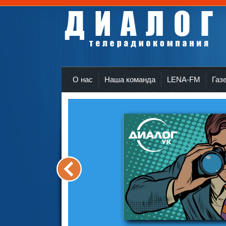
Телерадиокомпания Диалог Усть-Кут
r
О нас
Наша команда
LENA-FM
Газ
<