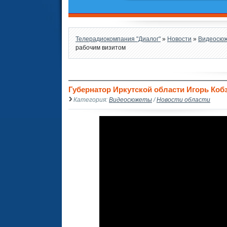
Телерадиокомпания "Диалог"
»
Новости
»
Видеосю
рабочим визитом
Губернатор Иркутской области Игорь Кобз
Категория:
Видеосюжеты
/
Новости области