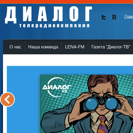
Глав
Мы в
Мы в
Twitte
vKont
Телерадиокомпания Диалог Усть-Кут
r
akte
О нас
Наша команда
LENA-FM
Газета "Диалог-ТВ"
<