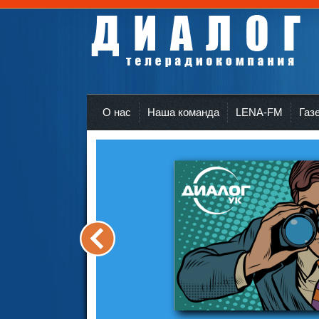
Телерадиокомпания Диалог Усть-Кут
r
О нас
Наша команда
LENA-FM
Газ
<