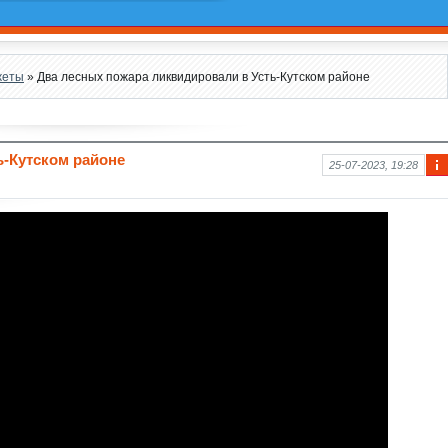
жеты
» Два лесных пожара ликвидировали в Усть-Кутском районе
ь-Кутском районе
25-07-2023, 19:28
Ин
фо
рм
аци
я к
нов
ост
и