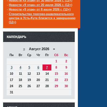
Новости «9 этаж» от 30 июля 2026 г. (12+)
Новости «9 этаж» от 20 июля 2026 г. (12+)
Новости «9 этаж» от 8 июля 2026 г. (12+)
Строительство торгово-развлекательного
центра в Усть-Куте близится к завершению
(12+)
------
КАЛЕНДАРЬ
«
Август 2026 »
Пн
Вт
Ср
Чт
Пт
Сб
Вс
1
2
3
4
5
6
7
8
9
10
11
12
13
14
15
16
17
18
19
20
21
22
23
24
25
26
27
28
29
30
31