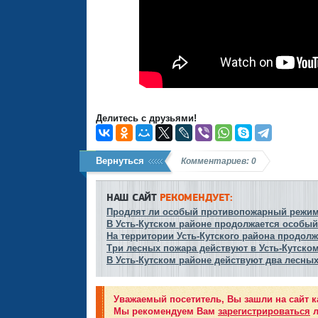
Делитесь с друзьями!
Вернуться
Комментариев: 0
НАШ САЙТ
РЕКОМЕНДУЕТ:
Продлят ли особый противопожарный режим 
В Усть-Кутском районе продолжается особы
На территории Усть-Кутского района продол
Три лесных пожара действуют в Усть-Кутском
В Усть-Кутском районе действуют два лесны
Уважаемый посетитель, Вы зашли на сайт к
Мы рекомендуем Вам
зарегистрироваться
л