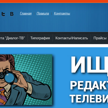
Главная
Правила
Контакты
Мы в
Мы в
Twitte
vKont
akte
ета "Диалог-ТВ"
Типография
Контакты\Написать
Прайсы