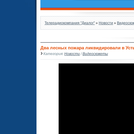
Телерадиокомпания "Диалог"
»
Новости
»
Видеосю
Два лесных пожара ликвидировали в Уст
Категория:
Новости
/
Видеосюжеты