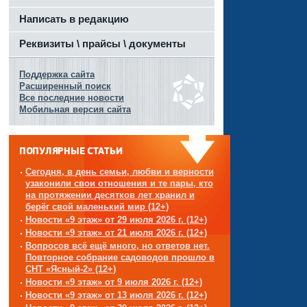
Написать в редакцию
Реквизиты \ прайсы \ документы
Поддержка сайта
Расширенный поиск
Все последние новости
Мобильная версия сайта
ПОПУЛЯРНЫЕ СТАТЬИ
Сегодня, в день семьи, любви и верности
узаконили свои отношения и те пары, кто
на протяжении десятков лет хранил и
берёг свой маленький мир (12+)
Новости «9 этаж» от 29 июля 2026 г. (12+)
Новости «9 этаж» от 21 июля 2026 г. (12+)
Вопросов всё ещё много, но ответов нет.
Повторное собрание садоводов прошло в
СНТ «Ясный-2» (12+)
Новости «9 этаж» от 9 июля 2026 г. (12+)
Новости «9 этаж» от 13 июля 2026 г. (12+)