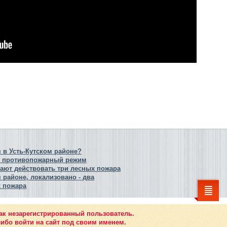
в Усть-Кутском районе?
й противопожарный режим
жают действовать три лесных пожара
 районе, локализовано - два
х пожара
ак незарегистрированный пользователь.
ибо войти на сайт под своим именем.