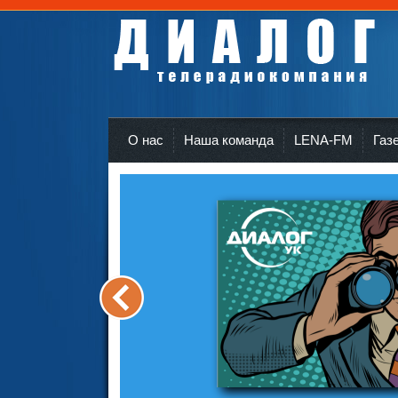
Телерадиокомпания Диалог Усть-Кут
r
О нас
Наша команда
LENA-FM
Газ
<