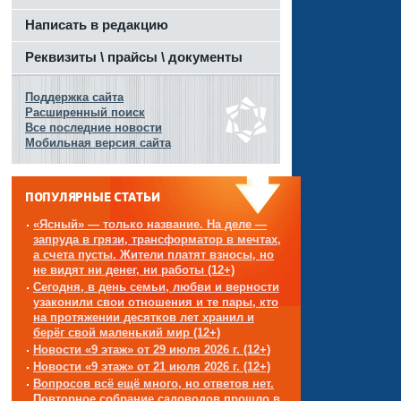
Написать в редакцию
Реквизиты \ прайсы \ документы
Поддержка сайта
Расширенный поиск
Все последние новости
Мобильная версия сайта
ПОПУЛЯРНЫЕ СТАТЬИ
«Ясный» — только название. На деле —
запруда в грязи, трансформатор в мечтах,
а счета пусты. Жители платят взносы, но
не видят ни денег, ни работы (12+)
Сегодня, в день семьи, любви и верности
узаконили свои отношения и те пары, кто
на протяжении десятков лет хранил и
берёг свой маленький мир (12+)
Новости «9 этаж» от 29 июля 2026 г. (12+)
Новости «9 этаж» от 21 июля 2026 г. (12+)
Вопросов всё ещё много, но ответов нет.
Повторное собрание садоводов прошло в