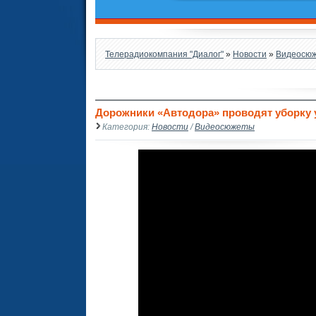
Телерадиокомпания "Диалог"
»
Новости
»
Видеосю
Дорожники «Автодора» проводят уборку 
Категория:
Новости
/
Видеосюжеты