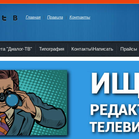
Главная
Правила
Контакты
Мы в
Мы в
Twitte
vKont
akte
ета "Диалог-ТВ"
Типография
Контакты\Написать
Прайсы