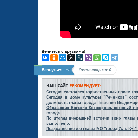
Делитесь с друзьями!
Вернуться
Комментариев: 0
НАШ САЙТ
РЕКОМЕНДУЕТ:
Сегодня состоялся торжественный приём гла
Сегодня в доме культуры "Речников" сост
должность главы города - Евгения Владими
Обращение Евгения Кокшарова, который по
города.
По итогам вчерашней встречи врио главы 
выполнено.
Поздравление и.о главы МО "город Усть-Кут