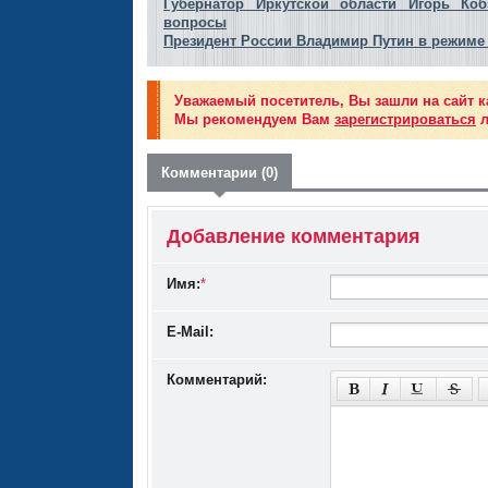
Губернатор Иркутской области Игорь Коб
вопросы
Президент России Владимир Путин в режим
Уважаемый посетитель, Вы зашли на сайт к
Мы рекомендуем Вам
зарегистрироваться
л
Комментарии (0)
Добавление комментария
Имя:
*
E-Mail:
Комментарий: