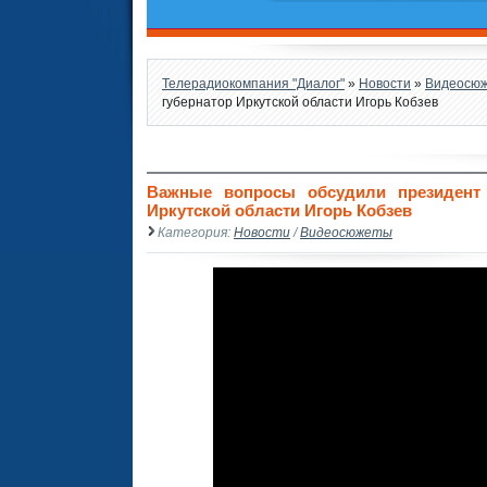
Телерадиокомпания "Диалог"
»
Новости
»
Видеосю
губернатор Иркутской области Игорь Кобзев
Важные вопросы обсудили президент
Иркутской области Игорь Кобзев
Категория:
Новости
/
Видеосюжеты