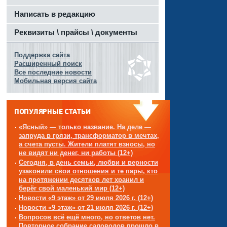
Написать в редакцию
Реквизиты \ прайсы \ документы
Поддержка сайта
Расширенный поиск
Все последние новости
Мобильная версия сайта
ПОПУЛЯРНЫЕ СТАТЬИ
«Ясный» — только название. На деле —
запруда в грязи, трансформатор в мечтах,
а счета пусты. Жители платят взносы, но
не видят ни денег, ни работы (12+)
Сегодня, в день семьи, любви и верности
узаконили свои отношения и те пары, кто
на протяжении десятков лет хранил и
берёг свой маленький мир (12+)
Новости «9 этаж» от 29 июля 2026 г. (12+)
Новости «9 этаж» от 21 июля 2026 г. (12+)
Вопросов всё ещё много, но ответов нет.
Повторное собрание садоводов прошло в