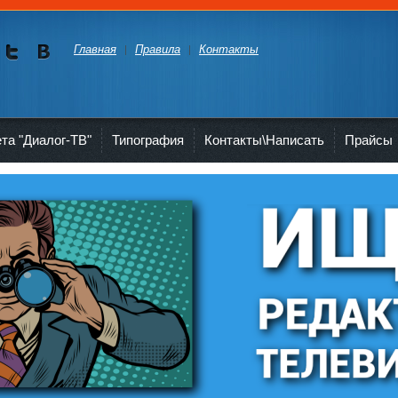
Главная
Правила
Контакты
Мы в
Мы в
Twitte
vKont
akte
ета "Диалог-ТВ"
Типография
Контакты\Написать
Прайсы