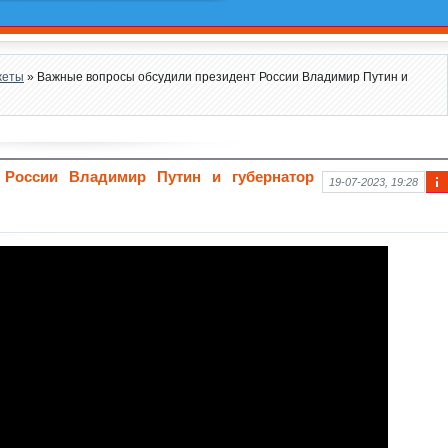
жеты
» Важные вопросы обсудили президент России Владимир Путин и
 России Владимир Путин и губернатор
19-07-2023, 19:28
Ин
фо
рм
аци
я к
нов
ост
и