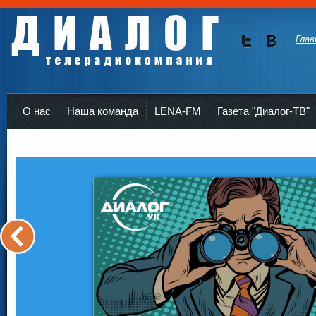
Глав
Мы в
Мы в
Twitte
vKont
Телерадиокомпания Диалог Усть-Кут
r
akte
О нас
Наша команда
LENA-FM
Газета "Диалог-ТВ"
<