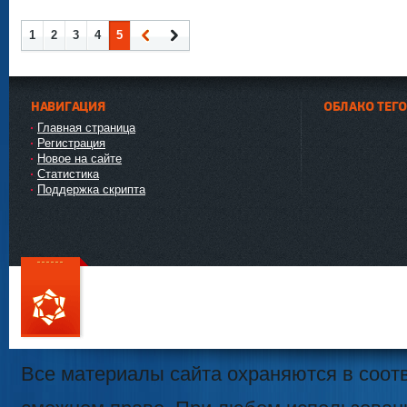
1
2
3
4
5
Наза
Впер
д
ед
НАВИГАЦИЯ
ОБЛАКО ТЕГ
Главная страница
Регистрация
Новое на сайте
Статистика
Поддержка скрипта
111
Все материалы сайта охраняются в соотв