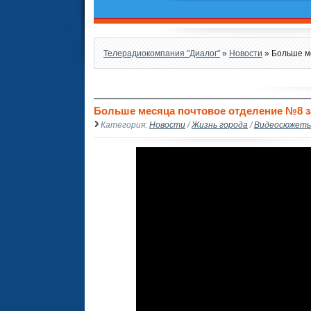
Телерадиокомпания "Диалог"
»
Новости
» Больше м
Больше месяца почтовое отделение №8 
Категория:
Новости
/
Жизнь города
/
Видеосюжет