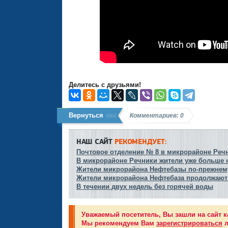
Делитесь с друзьями!
Вернуться
Комментариев: 0
НАШ САЙТ
РЕКОМЕНДУЕТ:
Почтовое отделение № 8 в микрорайоне Речн
В микрорайоне Речники жители уже больше н
Жители микрорайона Нефтебазы по-прежнем
Жители микрорайона Нефтебаза продолжают
В течении двух недель без горячей воды
Уважаемый посетитель, Вы зашли на сайт к
Мы рекомендуем Вам
зарегистрироваться
л