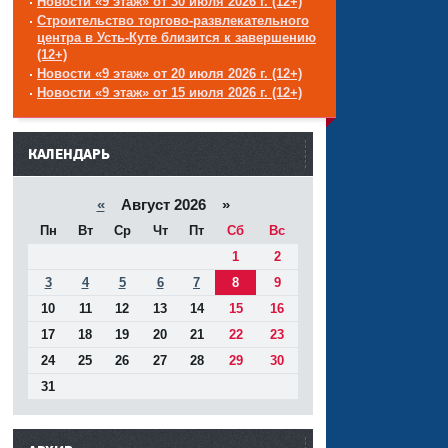
Новости «9 этаж» от 30 июля 2026 г. (12+)
Строительство торгово-развлекательного
центра в Усть-Куте близится к завершению
(12+)
Новости «9 этаж» от 20 июля 2026 г. (12+)
Новости «9 этаж» от 15 июля 2026 г. (12+)
------
КАЛЕНДАРЬ
«
Август 2026 »
Пн
Вт
Ср
Чт
Пт
Сб
Вс
1
2
3
4
5
6
7
8
9
10
11
12
13
14
15
16
17
18
19
20
21
22
23
24
25
26
27
28
29
30
31