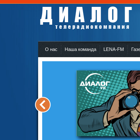
Телерадиокомпания Диалог Усть-Кут
r
О нас
Наша команда
LENA-FM
Газ
<