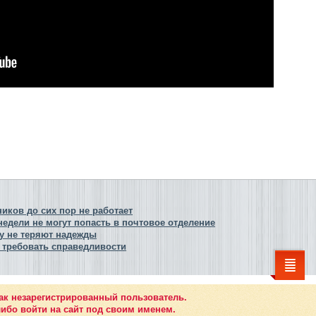
иков до сих пор не работает
едели не могут попасть в почтовое отделение
у не теряют надежды
 требовать справедливости
ак незарегистрированный пользователь.
ибо войти на сайт под своим именем.