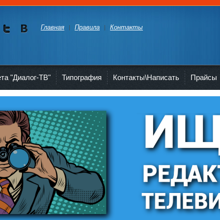
Главная
Правила
Контакты
Мы в
Мы в
Twitte
vKont
akte
ета "Диалог-ТВ"
Типография
Контакты\Написать
Прайсы