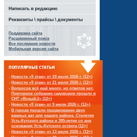
Написать в редакцию
Реквизиты \ прайсы \ документы
Поддержка сайта
Расширенный поиск
Все последние новости
Мобильная версия сайта
ПОПУЛЯРНЫЕ СТАТЬИ
Новости «9 этаж» от 29 июля 2026 г. (12+)
Новости «9 этаж» от 21 июля 2026 г. (12+)
Вопросов всё ещё много, но ответов нет.
Повторное собрание садоводов прошло в
СНТ «Ясный-2» (12+)
Новости «9 этаж» от 9 июля 2026 г. (12+)
В городе прошло празднование двух
важных дат для нашего района. Столетие
Усть-Кутского района и 395-летие со дня
основания Усть-Кутского острога (12+)
Новости «9 этаж» от 13 июля 2026 г. (12+)